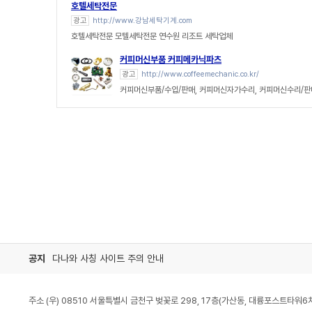
호텔세탁전문
광고
http://www.강남세탁기계.com
호텔세탁전문 모텔세탁전문 연수원 리조트 세탁업체
커피머신부품 커피메카닉파츠
광고
http://www.coffeemechanic.co.kr/
커피머신부품/수입/판매, 커피머신자가수리, 커피머신수리/
공지
다나와 사칭 사이트 주의 안내
주소 (우) 08510 서울특별시 금천구 벚꽃로 298, 17층(가산동, 대륭포스트타워6