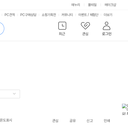
에누리
몰테일
메이크샵
서
PC견적
PC구매상담
쇼핑기획전
커뮤니티
이벤트
/
체험단
더보기
비
검
색
최근
관심
로그인
스
망온도표시
관심
공유
신고
인쇄