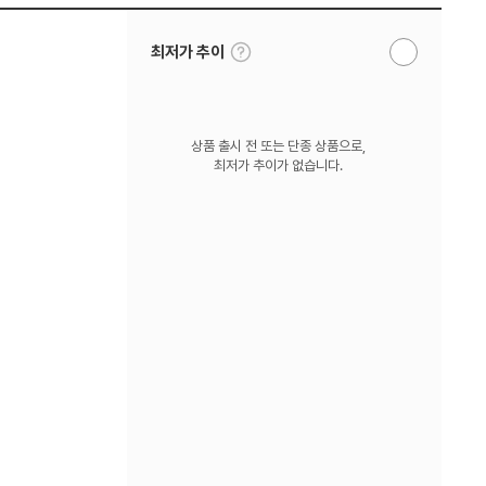
툴
최저가 추이
알
팁
림
보
받
기
기
상품 출시 전 또는 단종 상품으로,
최저가 추이가 없습니다.