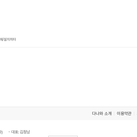
판매/설치히터
다나와 소개
이용약관
차)
대표: 김정남