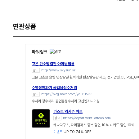
연관상품
파워링크
고온 탄소발열판 아이원필름
광고
http://www.skysun.kr
고온 고효율 슬림 면상발열 원적외선 탄소발열판 제조, 전기안전,CE,PSE,Q
수영장여과기 공업용정수처리
광고
https://blog.naver.com/yd011533
수처리 정수처리 공업용정수처리 고산엔지니어링
라스트 역시즌 위크
광고
https://department.lotteon.com
캐나다구스, 파라점퍼스 중복 할인 10% + 카드 할인 10%
이벤트
UP TO 74% OFF