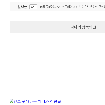
알림판
[※필독][주의사항] 상품의견 서비스 이용시 유의해 주세요
알림
잦은 오류, PC속도 잡자! PC안정화 위해 이건 꼭!
알림
다나와 상품의견