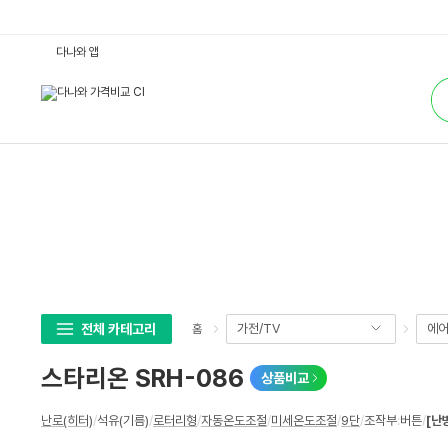
스
다나와 앱
타
리
통
온
합
S
검
R
색
H
-
0
8
6
:
다
나
와
가
격
비
교
전체 카테고리
가전/TV
에어
홈
스타리온 SRH-086
상품비교
상
난로(히터)
/
석유(기름)
/
로터리형
/
자동온도조절
/
미세온도조절
/
9단
/
조작부
:
버튼
/
[난
세
스