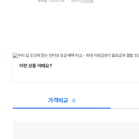
등록월: 2005.09.
제조사:
스타리온
이런 상품 어때요?
가격비교
0
가
격
비
교