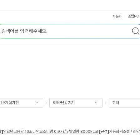
자동차
조립PC
컨/계절가전
히터/난방기기
히터
방]
연료탱크용량
:
16.5L
/
연료소비량
:
0.97ℓ/h
/
발열량
:
8000kcal
/
[규격]
자동화력조절 / 희