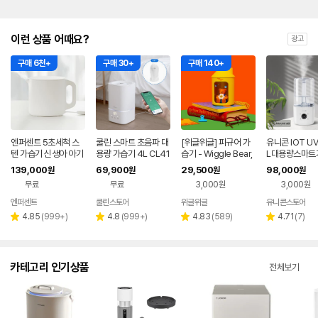
이런 상품 어때요?
광고
구매 6천+
구매 30+
구매 140+
엔퍼센트 5초세척 스
쿨린 스마트 초음파 대
[위글위글] 피규어 가
유니콘 IOT U
텐 가습기 신생아 아기
용량 가습기 4L CL41
습기 - Wiggle Bear,
L대용량스마트
가습기 화이트
0T
미니 소형 사무실 탁상
IOT 앱연동 WI
139,000
69,900
29,500
98,000
원
원
원
원
용
연동 리모컨지원
무료
무료
3,000원
3,000원
HM60V
엔퍼센트
쿨린스토어
위글위글
유니콘스토어
네이버
페이
리
리
리
리
4.85
(
999+
)
4.8
(
999+
)
4.83
(
589
)
4.71
(
7
)
별
별
별
별
뷰
뷰
뷰
뷰
점
점
점
점
수
수
수
수
카테고리 인기상품
전체보기