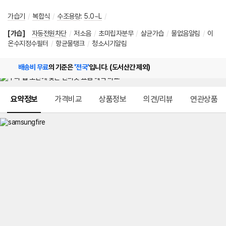
가습기
/
복합식
/
수조용량
:
5.0~L
/
[가습]
자동전원차단
/
저소음
/
초미립자분무
/
살균가습
/
물없음알림
/
이
온수지정수필터
/
항균물탱크
/
청소시기알림
배송비 무료
의 기준은
'전국'
입니다. (도서산간 제외)
메뉴 네비게이션
요약정보
가격비교
상품정보
의견/리뷰
연관상품