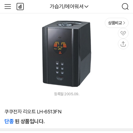
본문 바로가기
다
다나와
가습기/에어워셔
사
검
나
이
색
와
드
메
메
상품비교
인
뉴
관
심
공
유
등록월 2005.09.
쿠쿠전자 리오트 LH-6513FN
단종
된 상품입니다.