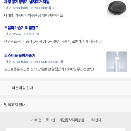
차량 공기청정기 냄새제거탁월
smartstore.naver.com/ijio
광고
나에게, 가족에게 깨끗한 공기를 선물하세요
초음파가습기 티엠알오
www.t-mro.com
광고
산업용초음파가습기, DH-401, DH-601, 제습함, 교반기, 자재랙등 취급
코스트몰 물병가습기
smartstore.naver.com/costmall-
광고
코스트몰은 쇼핑몰 성지! 당일발송! 알림받기 1,000원 무조건 할인!
빠른배송 안내
법적고지 안내
PC버전
로그인
개인정보처리방침
고객센터