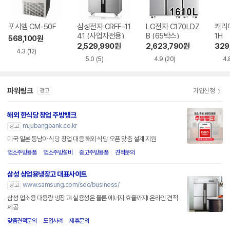
포시엠 CM-50F
삼성전자 CRFF-11
LG전자 C170LDZ
캐리어
41 (사업자전용)
B (65박스)
1H
568,100
원
2,529,990
원
2,623,790
원
329
4.3
(12)
5.0
(5)
4.9
(20)
4.
파워링크
가입신청
광고
해외 한식당 창업 주방뱅크
m.jubangbank.co.kr
광고
미국 일본 동남아 식당 창업 대응 해외 식당 오픈 맞춤 설계 지원
업소주방용품
업소주방설비
중고주방용품
견적문의
삼성 상업용냉장고 대표사이트
www.samsung.com/sec/business/
광고
삼성 업소용 대용량 냉장고! 실용성은 물론 에너지 효율까지! 온라인 견적
제공
맞춤견적문의
도입사례
제휴문의