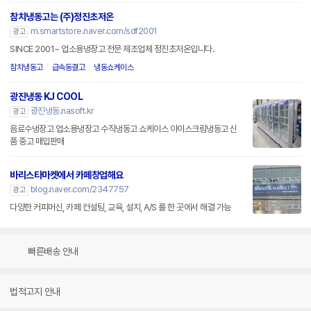
참치냉동고는 (주)정진초저온
m.smartstore.naver.com/sdf2001
광고
SINCE 2001~ 업소용냉장고 전문 제조업체 정진초저온입니다.
참치냉동고
급속동결고
냉동쇼케이스
광진냉동 KJ COOL
광진냉동.nasoft.kr
광고
음료수냉장고 업소용냉장고 수직냉동고 쇼케이스 아이스크림냉동고 신
품 중고 매입판매
바리스타마켓에서 카페창업해요
blog.naver.com/2347757
광고
다양한 커피머신, 카페 컨설팅, 교육, 설치, A/S 를 한 곳에서 해결 가능
빠른배송 안내
법적고지 안내