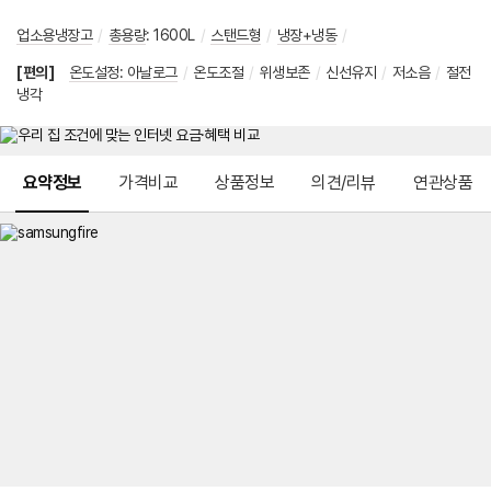
업소용냉장고
/
총용량
:
1600L
/
스탠드형
/
냉장+냉동
/
[편의]
온도설정: 아날로그
/
온도조절
/
위생보존
/
신선유지
/
저소음
/
절전
냉각
메뉴 네비게이션
요약정보
가격비교
상품정보
의견/리뷰
연관상품