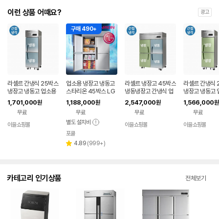
이런 상품 어때요?
광고
구매 490+
라셀르 간냉식 25박스
업소용 냉장고 냉동고
라셀르 냉장고 45박스
라셀르 간냉식 
냉장고 냉동고 업소용
스타리온 45박스 LG
냉동냉장고 간냉식 업
냉장고 냉동고 
카페 프랜차이즈 스텐
A/S 영업용 대형 올냉
소용 LS-1045HRF
카페 프랜차이즈
1,701,000
1,188,000
2,547,000
1,566,000
원
원
원
원
냉동2(우도어)
장 올메탈 E45BAR
프랜차이즈 카페
냉장2(우도어)
무료
무료
무료
무료
별도 설치비
이을쇼핑몰
이을쇼핑몰
이을쇼핑몰
네이버
네이버
네
페이
포쿨
페이
페
리
4.89
(
999+
)
별
뷰
점
수
카테고리 인기상품
전체보기