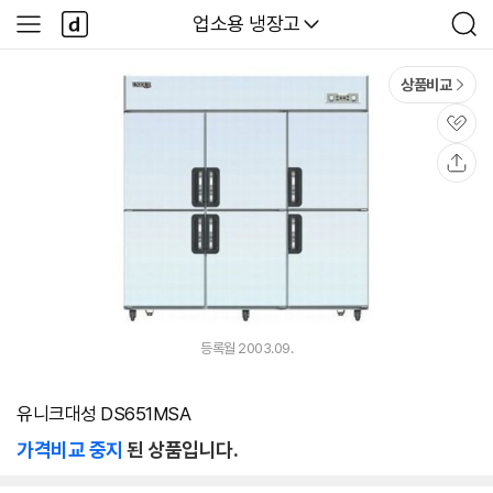
본문 바로가기
다
다나와
업소용 냉장고
사
검
나
이
색
와
드
메
메
상품비교
인
뉴
관
심
공
유
등록월 2003.09.
유니크대성 DS651MSA
가격비교 중지
된 상품입니다.