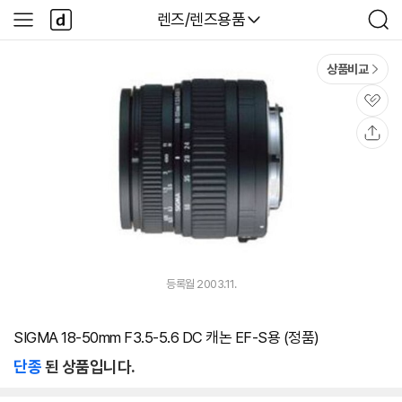
본문 바로가기
다
다나와
렌즈/렌즈용품
사
검
나
이
색
와
드
메
메
상품비교
인
뉴
관
심
공
유
등록월 2003.11.
SIGMA 18-50mm F3.5-5.6 DC 캐논 EF-S용 (정품)
단종
된 상품입니다.