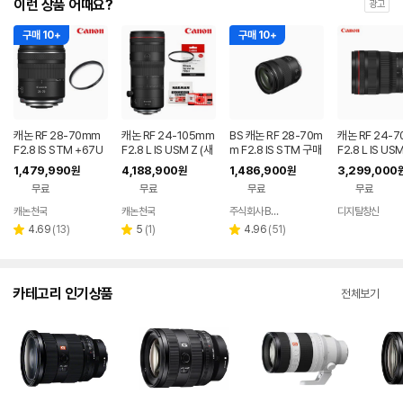
이런 상품 어때요?
광고
구매 10+
구매 10+
캐논 RF 28-70mm
캐논 RF 24-105mm
BS 캐논 RF 28-70m
캐논 RF 24-
F2.8 IS STM +67U
F2.8 L IS USM Z (새
m F2.8 IS STM 구매
F2.8 L IS U
V+(새제품보유)
제품보유)
시UV67필터+포토리
라 렌즈
1,479,990
4,188,900
1,486,900
3,299,000
원
원
원
뷰시전용후드 rf2870
무료
무료
무료
무료
stm
캐논천국
캐논천국
주식회사 BS디지털
디지탈창신
네이버
네이버
네이버
페이
페이
페이
리
리
리
4.69
(
13
)
5
(
1
)
4.96
(
51
)
별
별
별
뷰
뷰
뷰
점
점
점
수
수
수
카테고리 인기상품
전체보기