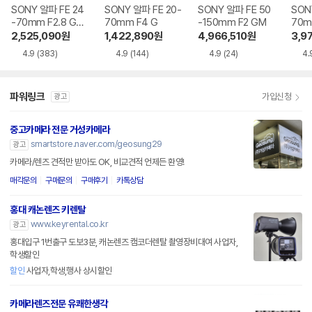
SONY 알파 FE 24
SONY 알파 FE 20-
SONY 알파 FE 50
SON
-70mm F2.8 GM
70mm F4 G
-150mm F2 GM
70m
II
2,525,090
원
1,422,890
원
4,966,510
원
3,9
4.9
(383)
4.9
(144)
4.9
(24)
4.
파워링크
가입신청
광고
중고카메라 전문 거성카메라
smartstore.naver.com/geosung29
광고
카메라/렌즈 견적만 받아도 OK, 비교견적 언제든 환영!
매각문의
구매문의
구매후기
카톡상담
홍대 캐논렌즈 키렌탈
www.keyrental.co.kr
광고
홍대입구 1번출구 도보3분, 캐논렌즈 캠코더렌탈 촬영장비대여 사업자,
학생할인
할인
사업자,학생,행사 상시할인
카메라렌즈전문 유쾌한생각