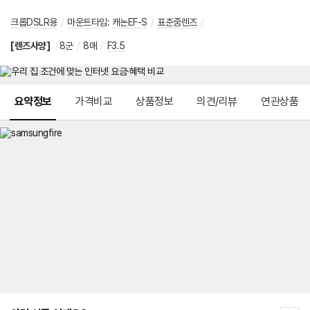
크롭DSLR용
/
마운트타입
:
캐논EF-S
/
표준줌렌즈
/
[렌즈사양]
8군
/
8매
/
F3.5
메뉴 네비게이션
요약정보
가격비교
상품정보
의견/리뷰
연관상품