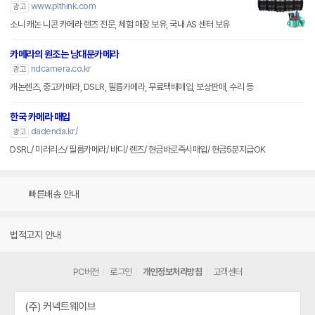
www.plthink.com
광고
소니 캐논 니콘 카메라 렌즈 전문, 체험 매장 보유, 국내 AS 센터 보유
카메라의 원조는 남대문카메라
ndcamera.co.kr
광고
캐논렌즈, 중고카메라, DSLR, 필름카메라, 무료택배매입, 보상판매, 수리 등
한국 카메라 매입
dadenda.kr/
광고
DSRL/ 미러리스/ 필름카메라/ 바디/ 렌즈/ 현금바로즉시매입/ 현금5분지급OK
빠른배송 안내
법적고지 안내
PC버전
로그인
개인정보처리방침
고객센터
(주) 커넥트웨이브