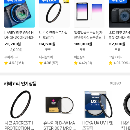
구매 320+
구매 130+
구매 1천+
LARRY 리코 GR4 H
니콘 아크레스트2 필
일출일몰투톤필터,가
JJC 리코 GR4
DF GR3X GR3 HDF
터 62mm
을단풍사진필수템필터
X GR3 HDF 
카메라 렌즈보호 UV필
호 UV 필터 F
23,700
94,500
109,000
22,900
원
원
원
원
터 18중 나노 코팅 악
VG3
3,000원
무료
무료
무료
세서리
무피라이프
디지탈케이에스
이현상소
코엠카메라
네이버
네이버
네이버
네
페이
페이
페이
페
리
리
리
리
4.93
(
161
)
4.98
(
57
)
4.42
(
31
)
4.91
(
999
별
별
별
별
뷰
뷰
뷰
뷰
점
점
점
점
수
수
수
수
카테고리 인기상품
전체보기
니콘 ARCREST II
슈나이더 B+W MA
HOYA UX UV II 렌
H&Y
PROTECTION 렌
STER 007 MRC N
즈필터
틱 H