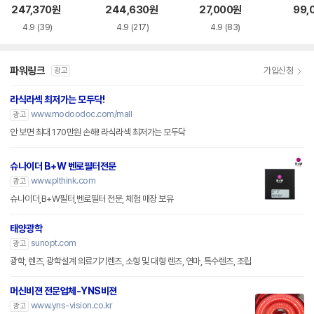
즈필터
ano Clear 렌즈필
렌즈
247,370
원
244,630
원
27,000
원
99,
터
4.9
(39)
4.9
(217)
4.9
(83)
파워링크
가입신청
광고
라식라섹 최저가는 모두닥!
www.modoodoc.com/mall
광고
안 보면 최대 170만원 손해! 라식라섹 최저가는 모두닥
슈나이더 B+W 벤로필터전문
www.plthink.com
광고
슈나이더,B+W필터,벤로필터 전문, 체험 매장 보유
태양광학
sunopt.com
광고
광학, 렌즈, 광학설계 의료기기렌즈, 소형 및 대형 렌즈, 연마, 특수렌즈, 조립
머신비젼 전문업체-YNS비젼
www.yns-vision.co.kr
광고