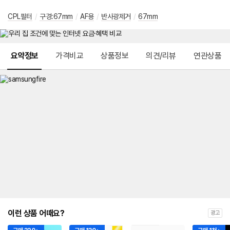
CPL필터
/
구경:67mm
/
AF용
/
반사광제거
/
67mm
메뉴 네비게이션
요약정보
가격비교
상품정보
의견/리뷰
연관상품
이런 상품 어때요?
광고