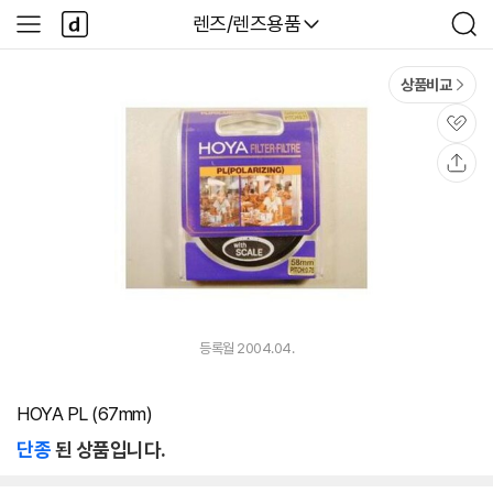
본문 바로가기
다
다나와
렌즈/렌즈용품
사
검
나
이
색
와
드
메
메
상품비교
인
뉴
관
심
공
유
등록월 2004.04.
HOYA PL (67mm)
단종
된 상품입니다.