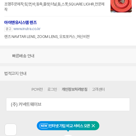
조명주문제작,링,면,바,동축,플랫,터널,돔,스폿,SQUARE LIGHR,전문제
작
아이앤유시스템 렌즈
www.inutra.co.kr
광고
렌즈 NAVITAR LENS, ZOOM LENS, 오토포커스 ,머신비젼
빠른배송 안내
법적고지 안내
PC버전
로그인
개인정보처리방침
고객센터
(주) 커넥트웨이브
인터넷 가입 비교 서비스 오픈
NEW
닫기
이
전