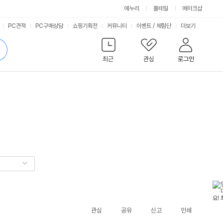
에누리
몰테일
메이크샵
서
PC견적
PC구매상담
쇼핑기획전
커뮤니티
이벤트
/
체험단
더보기
비
검
색
최근
관심
로그인
스
관심
공유
신고
인쇄