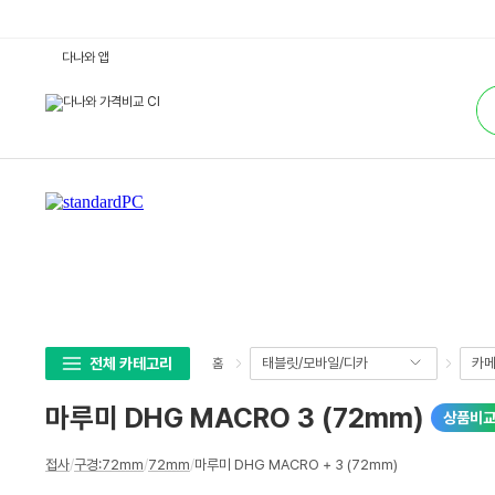
마
다나와 앱
루
미
통
D
합
H
검
G
색
M
A
C
R
O
3
(7
2
m
m)
:
다
나
와
가
전체 카테고리
태블릿/모바일/디카
카메
홈
격
비
교
마루미 DHG MACRO 3 (72mm)
상품비
상
접사
/
구경:72mm
/
72mm
/
마루미 DHG MACRO + 3 (72mm)
세
스