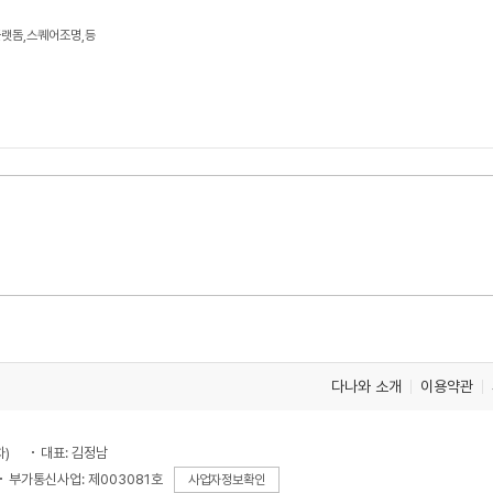
플랫돔,스퀘어조명,등
다나와 소개
이용약관
차)
대표: 김정남
부가통신사업: 제003081호
사업자정보확인