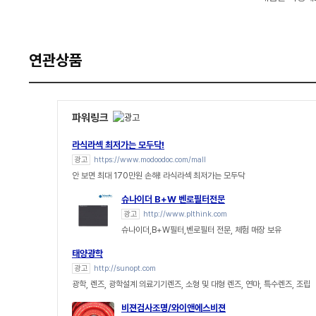
연관상품
파워링크
라식라섹 최저가는 모두닥!
광고
https://www.modoodoc.com/mall
안 보면 최대 170만원 손해! 라식라섹 최저가는 모두닥
슈나이더 B+W 벤로필터전문
광고
http://www.plthink.com
슈나이더,B+W필터,벤로필터 전문, 체험 매장 보유
태양광학
광고
http://sunopt.com
광학, 렌즈, 광학설계 의료기기렌즈, 소형 및 대형 렌즈, 연마, 특수렌즈, 조립
비젼검사조명/와이앤에스비젼