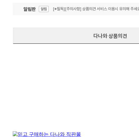
알림판
[※필독][주의사항] 상품의견 서비스 이용시 유의해 주세요
알림
잦은 오류, PC속도 잡자! PC안정화 위해 이건 꼭!
알림
다나와 상품의견