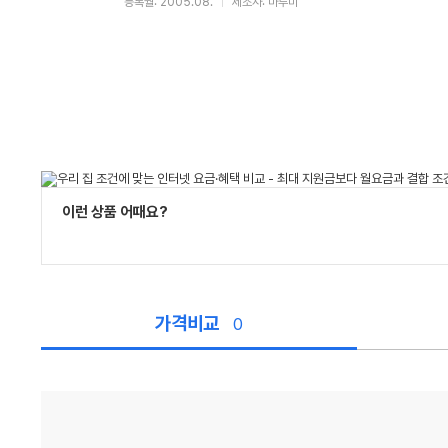
등록월: 2005.08.
제조사: 마루미
이런 상품 어때요?
가격비교
0
가
격
비
교