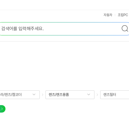
자동차
조립PC
라/렌즈/캠코더
렌즈/렌즈용품
렌즈필터
교