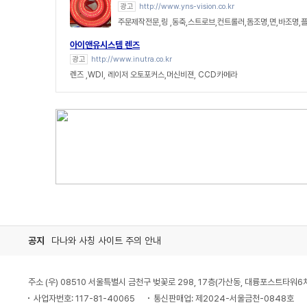
광고
http://www.yns-vision.co.kr
주문제작전문,링 ,동축,스트로브,컨트롤러,돔조명,면,바조명,
아이앤유시스템 렌즈
광고
http://www.inutra.co.kr
렌즈 ,WDI, 레이저 오토포커스,머신비젼, CCD카메라
공지
다나와 사칭 사이트 주의 안내
주소 (우) 08510 서울특별시 금천구 벚꽃로 298, 17층(가산동, 대륭포스트타워6
사업자번호: 117-81-40065
통신판매업: 제2024-서울금천-0848호