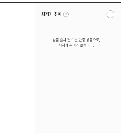
툴
최저가 추이
알
팁
림
보
받
기
기
상품 출시 전 또는 단종 상품으로,
최저가 추이가 없습니다.