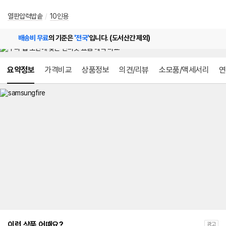
열판압력밥솥
/
10인용
배송비 무료
의 기준은
'전국'
입니다. (도서산간 제외)
메뉴 네비게이션
요약정보
가격비교
상품정보
의견/리뷰
소모품/액세서리
연
이런 상품 어때요?
광고