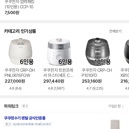
쿠쿠전자 압력패킹
(10인용) CCP-10
7,500
원
카테고리 인기상품
전체보기
쿠쿠전자 CRP-DH
쿠쿠전자 트윈프레
쿠쿠전자 CRP-CH
쿠쿠전
PNL0615FGW
셔 마스터셰프 CRP
P1010FD
XB1
-LHTR0610FW
227,000
원
297,440
원
253,160
원
216
4.6
(64)
4.8
(1,987)
4.7
(9,225)
4.
파워링크
가입신청
광고
쿠쿠정수기 렌탈 공식인증몰
cuckoorental-mall.co.kr/
광고