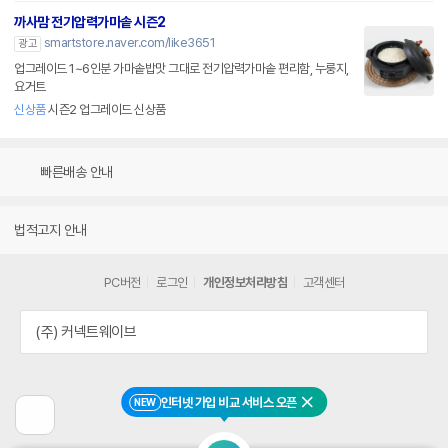
까사맘 전기압력가마솥 시즌2
smartstore.naver.com/like3651
광고
업그레이드 1~6인분 가마솥밥맛 그대로 전기압력가마솥 편리함, 누룽지,
요거트
신상품
시즌2 업그레이드 신상품
빠른배송 안내
법적고지 안내
PC버전
로그인
개인정보처리방침
고객센터
(주) 커넥트웨이브
인터넷 가입 비교 서비스 오픈
NEW
닫기
이
전