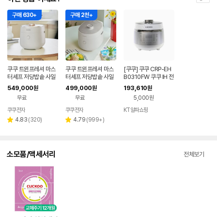
구매 630+
구매 2천+
쿠쿠 트윈프레셔 마스
쿠쿠 트윈프레셔 마스
[쿠쿠] 쿠쿠 CRP-EH
터셰프 저당밥솥 사일
터셰프 저당밥솥 사일
B0310FW 쿠쿠 IH 전
런스 오브제 10인용 C
런스 오브제 6인용 CR
기압력밥솥3인용
549,000
499,000
193,610
원
원
원
RP-OHNLLR1010F
P-OHNLLR0610FG
무료
무료
5,000원
GW
W
쿠쿠전자
쿠쿠전자
KT알파쇼핑
리
리
4.83
(
320
)
4.79
(
999+
)
별
별
뷰
뷰
점
점
수
수
소모품/액세서리
전체보기