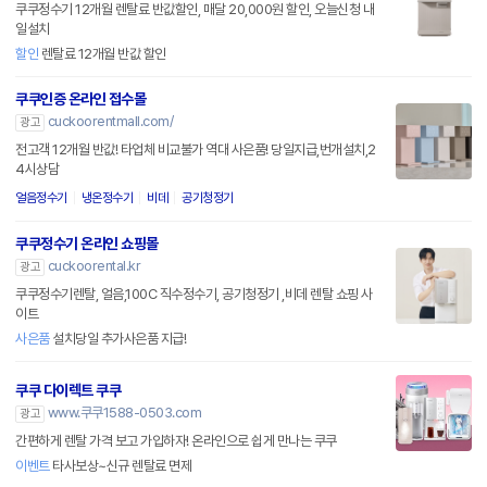
쿠쿠정수기 12개월 렌탈료 반값할인, 매달 20,000원 할인, 오늘신청 내
일설치
할인
렌탈료 12개월 반값 할인
쿠쿠인증 온라인 접수몰
cuckoorentmall.com/
광고
전고객 12개월 반값! 타업체 비교불가 역대 사은품! 당일지급,번개설치,2
4시상담
얼음정수기
냉온정수기
비데
공기청정기
쿠쿠정수기 온라인 쇼핑몰
cuckoorental.kr
광고
쿠쿠정수기렌탈, 얼음,100C 직수정수기, 공기청정기 ,비데 렌탈 쇼핑 사
이트
사은품
설치당일 추가사은품 지급!
쿠쿠 다이렉트 쿠쿠
www.쿠쿠1588-0503.com
광고
간편하게 렌탈 가격 보고 가입하자! 온라인으로 쉽게 만나는 쿠쿠
이벤트
타사보상~신규 렌탈료 면제