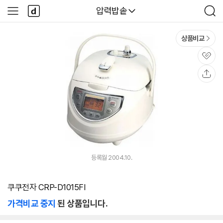
본문 바로가기
다
다나와
압력밥솥
사
검
나
이
색
와
드
메
메
상품비교
인
뉴
관
심
공
유
등록월 2004.10.
쿠쿠전자 CRP-D1015FI
가격비교 중지
된 상품입니다.