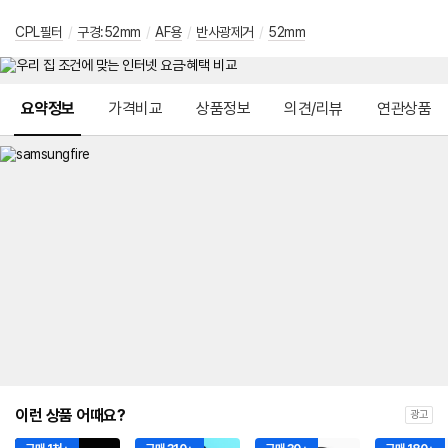
CPL필터
/
구경:52mm
/
AF용
/
반사광제거
/
52mm
메뉴 네비게이션
요약정보
가격비교
상품정보
의견/리뷰
연관상품
이런 상품 어때요?
광고