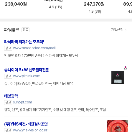
00x 렌즈필터
즈필터
MR
238,040
원
247,370
원
89,
4.9
(116)
4.9
(39)
4.
파워링크
가입신청
광고
라식라섹 최저가는 모두닥!
www.modoodoc.com/mall
광고
안 보면 최대 170만원 손해! 라식라섹 최저가는 모두닥
슈나이더 B+W 벤로필터전문
www.plthink.com
광고
슈나이더,B+W필터,벤로필터 전문, 체험 매장 보유
태양광학
sunopt.com
광고
광학, 렌즈, 광학설계 의료기기렌즈, 소형 및 대형 렌즈, 연마, 특수렌즈, 조립
(주)YNS비젼-비젼검사조명
www.yns-vision.co.kr
광고