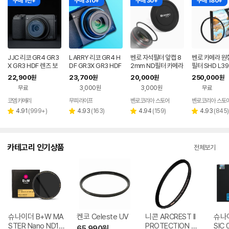
구매 1천+
구매 310+
구매 30+
구매 180+
JJC 리코 GR4 GR3
LARRY 리코 GR4 H
벤로 자석필터 앞캡 8
벤로 카메라 원형
X GR3 HDF 렌즈 보
DF GR3X GR3 HDF
2mm ND필터 카메라
필터 SHD L39
호 UV 필터 F-WMCU
카메라 렌즈보호 UV필
필터
5mm
22,900
23,700
20,000
250,000
원
원
원
원
VG3
터 18중 나노 코팅 악
무료
3,000원
3,000원
무료
세서리
코엠카메라
무피라이프
벤로코리아 스토어
벤로코리아 스토
네이버
네이버
페이
페이
리
리
리
리
4.91
(
999+
)
4.93
(
163
)
4.94
(
159
)
4.93
(
845
)
별
별
별
별
뷰
뷰
뷰
뷰
점
점
점
점
수
수
수
수
카테고리 인기상품
전체보기
슈나이더 B+W MA
켄코 Celeste UV
니콘 ARCREST II
슈나이
STER Nano ND10
PROTECTION 렌
SIC 
65,990
원