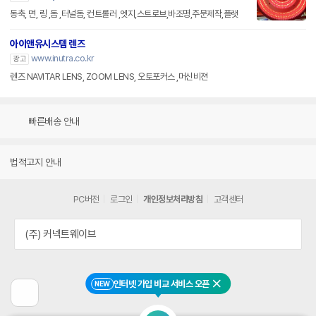
동축, 면, 링 ,돔 ,터널돔, 컨트롤러 ,엣지,스트로브,바조명,주문제작,플랫
아이앤유시스템 렌즈
www.inutra.co.kr
광고
렌즈 NAVITAR LENS, ZOOM LENS, 오토포커스 ,머신비젼
빠른배송 안내
법적고지 안내
PC버전
로그인
개인정보처리방침
고객센터
(주) 커넥트웨이브
인터넷 가입 비교 서비스 오픈
NEW
닫기
이
전