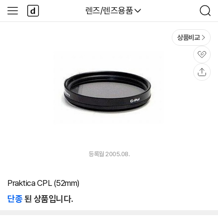
본문 바로가기
다
다나와
렌즈/렌즈용품
사
검
나
이
색
와
드
메
메
상품비교
인
뉴
관
심
공
유
등록월 2005.08.
Praktica CPL (52mm)
단종
된 상품입니다.