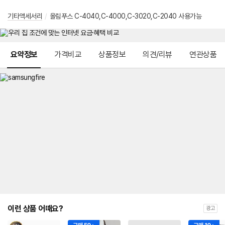
기타액세서리
/
올림푸스 C-4040,C-4000,C-3020,C-2040 사용가능
메뉴 네비게이션
요약정보
가격비교
상품정보
의견/리뷰
연관상품
이런 상품 어때요?
광고