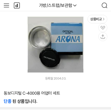
본문 바로가기
다
다나와
가방/스트랩/보관함
사
검
나
이
색
와
드
메
메
상품비교
인
뉴
관
심
공
유
등록월 2004.03.
동보디지털 C-4000용 어댑터 세트
단종
된 상품입니다.