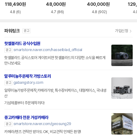
관함
118,490
원
48,000
원
400,000
원
129
4.8
(6)
4.7
(86)
4.8
(902)
4.
파워링크
가입신청
광고
핫셀블라드 공식수입원
smartstore.naver.com/hasselblad_official
광고
핫셀블라드 공식스토어 게이트비젼 핫셀블라드의 다양한 소식을 빠르게
만나보세요
알루미늄주문제작 가방스토리
gabangstory.com
광고
알루미늄가방주문제작,카메라가방, 특수장비케이스, 대형케이스, 국내생
산
기성제품부터 주문제작까지!
중고카메라 전문 거성카메라
smartstore.naver.com/geosung29
광고
카메라/렌즈 견적만 받아도 OK, 비교견적 언제든 환영!