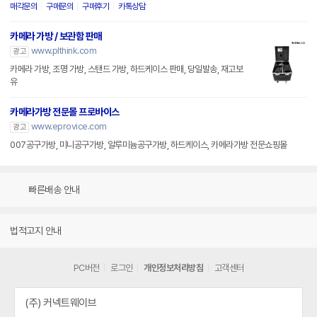
매각문의
구매문의
구매후기
카톡상담
카메라 가방 / 보관함 판매
www.plthink.com
광고
카메라 가방, 조명 가방, 스탠드 가방, 하드케이스 판매, 당일발송, 재고보
유
카메라가방 전문몰 프로바이스
www.eprovice.com
광고
007공구가방, 미니공구가방, 알루미늄공구가방, 하드케이스, 카메라가방 전문쇼핑몰
빠른배송 안내
법적고지 안내
PC버전
로그인
개인정보처리방침
고객센터
(주) 커넥트웨이브