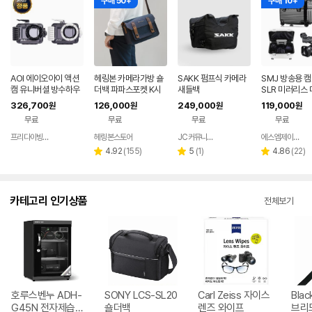
구매 50+
구매 10+
AOI 에이오아이 액션
헤링본 카메라가방 숄
SAKK 펌프식 카메라
SMJ 방송용 캠
캠 유니버셜 방수하우
더백 파파스포켓 K시
새들백
SLR 미러리스 
징 [어딥터포함] 수중
즌5 스몰 소니 미러리
메라가방 20인
326,700
126,000
249,000
119,000
원
원
원
원
촬영 60M 방수케이스
스 캐논 후지 니콘
용캐리어 파티
무료
무료
무료
무료
2컬러선택
프리다이빙 장비랩
헤링본스토어
JC커뮤니케이션
에스엠제이 공식스토어
네이버
네이버
네이버
페이
페이
페이
리
리
리
4.92
(
155
)
5
(
1
)
4.86
(
22
)
별
별
별
뷰
뷰
뷰
점
점
점
수
수
수
카테고리 인기상품
전체보기
호루스벤누 ADH-
SONY LCS-SL20
Carl Zeiss 자이스
Bla
G45N 전자제습보
숄더백
렌즈 와이프
브리