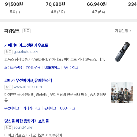
91,500
원
70,680
원
66,940
원
334
5.0
(1)
4.8
(212)
4.7
(64)
파워링크
가입신청
광고
카메라마이크 전문 가우포토
gauphoto.co.kr
광고
고독스 정식유통 가우포토를 확인하세요 / 마이크도 역시 고독스입니다.
스마트폰전용
카메라겸용
USB마이크
샷건마이크
코미카 무선마이크,유쾌한생각
www.plthink.com
광고
마이크천국 사진장비, 영상장비, 오디오장비 전문 국내 매장 , A/S 센터보
유
무선마이크
카메라마이크
핀마이크
USB마이크
당신을 위한 음향기기 쇼핑몰
sound4u.kr
광고
마이크 앰프 스피커 오디오믹서 방송장비