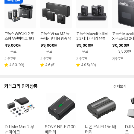
구매 10+
고독스 WEC Kit2 초
고독스 Virso M2 녹
고독스 Movelink II M
고독스 Movelink
소형 무선마이크 휴대
음저장 휴대용 방송 유
2 2세대 카메라 유튜
X 무브링크 2세
폰 휴대용 방송 유튜브
튜브 촬영 카메라 무선
브 방송용 컴팩트 무선
신기1 단품 소형
49,000
99,000
89,000
30,000
원
원
원
원
촬영 카메라 무선 마이
마이크
마이크 무브링크
용 방송 유튜브 
무료
무료
무료
3,500원
크 시스템
메라 무선 마이
템
가우포토
가우포토
가우포토
가우포토
네이버
네이버
네이버
네이
페이
페이
페이
페이
리
리
리
4.83
(
99
)
4.6
(
5
)
4.95
(
39
)
별
별
별
뷰
뷰
뷰
점
점
점
수
수
수
카테고리 인기상품
전체보기
DJI Mic Mini 2 무
SONY NP-FZ100
니콘 EN-EL15c 배
DJI
선마이크
배터리
터리
크