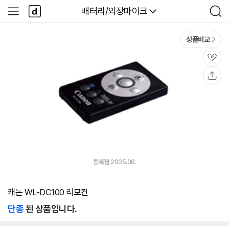
본문 바로가기
다
다나와
배터리/외장마이크
사
검
나
이
색
와
드
메
메
상품비교
인
뉴
관
심
공
유
등록월 2005.08.
캐논 WL-DC100 리모컨
단종
된 상품입니다.