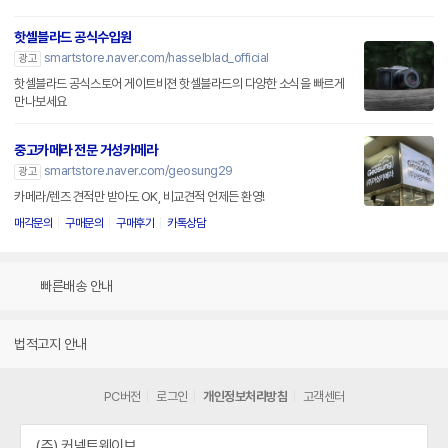
핫셀블라드 공식수입원
smartstore.naver.com/hasselblad_official
광고
핫셀블라드 공식스토어 게이트비젼 핫셀블라드의 다양한 소식을 빠르게
만나보세요
중고카메라 전문 거성카메라
smartstore.naver.com/geosung29
광고
카메라/렌즈 견적만 받아도 OK, 비교견적 언제든 환영!
매각문의
구매문의
구매후기
카톡상담
빠른배송 안내
법적고지 안내
PC버전
로그인
개인정보처리방침
고객센터
(주) 커넥트웨이브