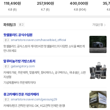
관함
관함
118,490
원
257,990
원
400,000
원
35,
4.8
(6)
4.7
(6)
4.8
(904)
4.
파워링크
가입신청
광고
핫셀블라드 공식수입원
smartstore.naver.com/hasselblad_official
광고
핫셀블라드 공식스토어 게이트비젼 핫셀블라드의 다양한 소식을 빠르게
만나보세요
알루미늄가방 가방스토리
gabangstory.com
광고
카메라가방, 주문제작, 맞춤제작, 장비케이스, 공구케이스, 국내생산, 스펀
지성형
기성제품부터 주문제작까지!
중고카메라 전문 거성카메라
smartstore.naver.com/geosung29
광고
카메라/렌즈 견적만 받아도 OK, 비교견적 언제든 환영!