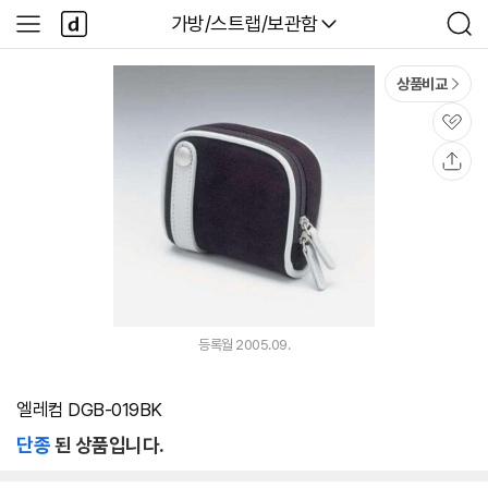
본문 바로가기
다
다나와
가방/스트랩/보관함
사
검
나
이
색
와
드
메
메
상품비교
인
뉴
관
심
공
유
등록월 2005.09.
엘레컴 DGB-019BK
단종
된 상품입니다.