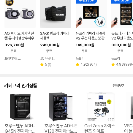
구매 230+
구매 510+
AOI 에이오아이 액션
SAKK 펌프식 카메라
듀프리 카메라 제습함
듀프리 카메라 
캠 유니버셜 방수하우
새들백
V2 무선 다용도 보관
V2 무선 다용도
징 [어딥터포함] 수중
함 20L
함 108L
326,700
249,000
149,000
339,000
원
원
원
원
촬영 60M 방수케이스
무료
무료
무료
무료
2컬러선택
프리다이빙 장비랩
JC커뮤니케이션
듀프리
듀프리
네이버
네이버
페이
페이
리
리
리
5
(
1
)
4.92
(
264
)
4.93
(
999
별
별
별
뷰
뷰
뷰
점
점
점
수
수
수
카테고리 인기상품
전체보기
호루스벤누 ADH-
호루스벤누 ADH-E
Carl Zeiss 자이스
VSG
G45N 전자제습보
V130 전자제습보
렌즈 와이프
어 