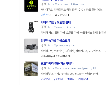
광고
https://department.lotteon.com
캐나다구스, 파라점퍼스 중복 할인 10% + 카드 할인 10%
이벤트
UP TO 74% OFF
카메라 가방 / 보관함 판매
광고
http://www.plthink.com
카메라 가방, 조명 가방, 스탠드 가방, 하드케이스 판매, 당일
알루미늄가방 가방스토리
광고
http://gabangstory.com
카메라가방, 주문제작, 맞춤제작, 장비케이스, 공구케이스, 국
기성제품부터 주문제작까지!
중고카메라 전문 거성카메라
광고
https://smartstore.naver.com/geosung29
카메라/렌즈 견적만 받아도 OK, 비교견적 언제든 환영!
매각문의
구매문의
구매후기
카톡상담