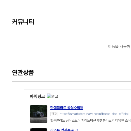
커뮤니티
제품을 사용해
연관상품
파워링크
핫셀블라드 공식수입원
광고
https://smartstore.naver.com/hasselblad_official
핫셀블라드 공식스토어 게이트비젼 핫셀블라드의 다양한 소식
라스트 역시즌 위크