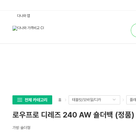
로
다나와 앱
우
프
통
로
합
디
검
레
색
즈
2
4
0
A
W
숄
더
백
(정
품)
:
다
나
와
전체 카테고리
태블릿/모바일/디카
플래
홈
가
격
비
로우프로 디레즈 240 AW 숄더백 (정품)
교
상
가방
/
숄더형
세
스