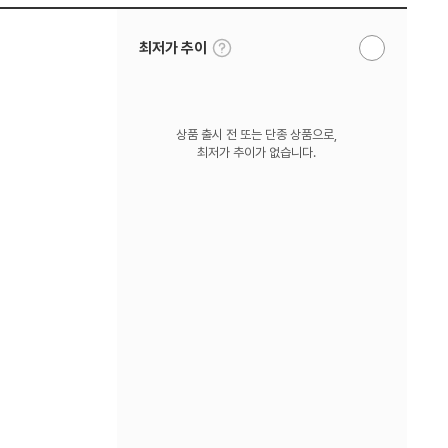
툴
최저가 추이
알
팁
림
보
받
기
기
상품 출시 전 또는 단종 상품으로,
최저가 추이가 없습니다.