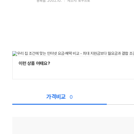
등록월: 2002.10.
제조사: 로우프로
이런 상품 어때요?
가격비교
0
가
격
비
교