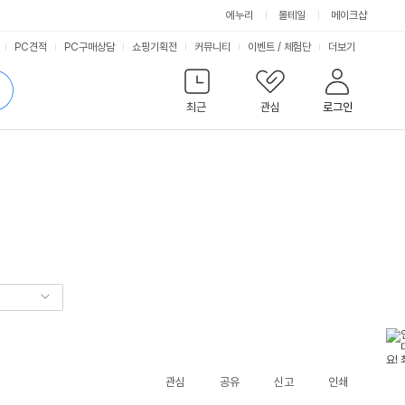
에누리
몰테일
메이크샵
서
PC견적
PC구매상담
쇼핑기획전
커뮤니티
이벤트
/
체험단
더보기
비
검
색
최근
관심
로그인
스
관심
공유
신고
인쇄