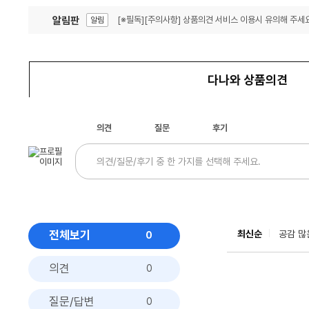
알림판
[※필독][주의사항] 상품의견 서비스 이용시 유의해 주세요
알림
잦은 오류, PC속도 잡자! PC안정화 위해 이건 꼭!
알림
다나와 상품의견
의견
질문
후기
전체보기
최신순
공감 많
0
의견
0
질문/답변
0