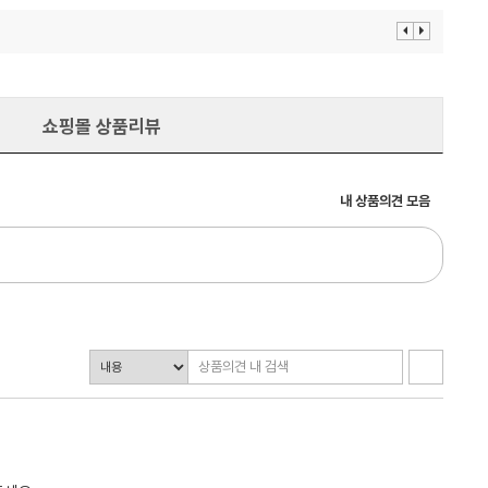
이
다
전
음
보
보
기
기
쇼핑몰 상품리뷰
내 상품의견 모음