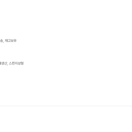
발송, 재고보유
내생산, 스펀지성형