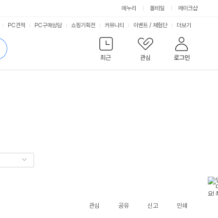
에누리
몰테일
메이크샵
서
PC견적
PC구매상담
쇼핑기획전
커뮤니티
이벤트
/
체험단
더보기
비
검
색
최근
관심
로그인
스
관심
공유
신고
인쇄