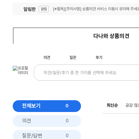
알림판
[※필독][주의사항] 상품의견 서비스 이용시 유의해 주세요
알림
잦은 오류, PC속도 잡자! PC안정화 위해 이건 꼭!
알림
다나와 상품의견
의견
질문
후기
전체보기
최신순
공감 많
0
의견
0
질문/답변
0