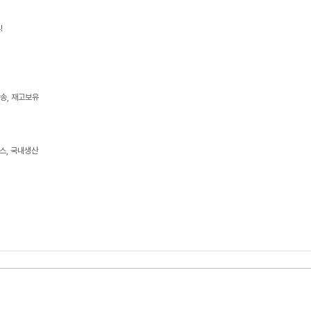
!
발송, 재고보유
스, 국내생산