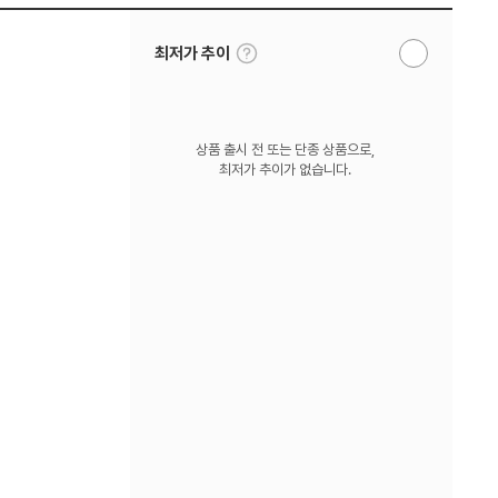
툴
최저가 추이
알
팁
림
보
받
기
기
상품 출시 전 또는 단종 상품으로,
최저가 추이가 없습니다.