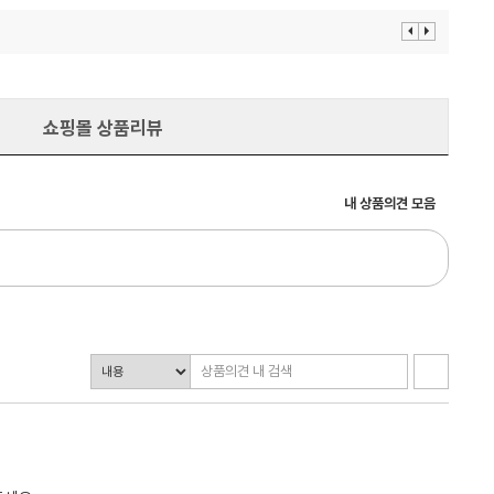
이
다
전
음
보
보
기
기
쇼핑몰 상품리뷰
내 상품의견 모음