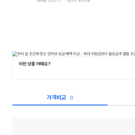
등록월: 2002.11.
제조사: 로우프로
이런 상품 어때요?
가격비교
0
가
격
비
교