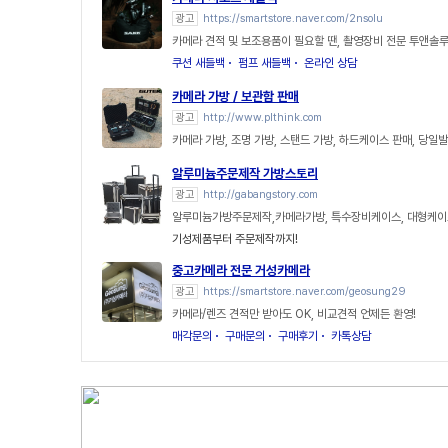
광고
https://smartstore.naver.com/2nsolu
카메라 견적 및 보조용품이 필요할 땐, 촬영장비 전문 투앤솔루
쿠션 새들백
펌프 새들백
온라인 상담
카메라 가방 / 보관함 판매
광고
http://www.plthink.com
카메라 가방, 조명 가방, 스탠드 가방, 하드케이스 판매, 당일
알루미늄주문제작 가방스토리
광고
http://gabangstory.com
알루미늄가방주문제작,카메라가방, 특수장비케이스, 대형케이
기성제품부터 주문제작까지!
중고카메라 전문 거성카메라
광고
https://smartstore.naver.com/geosung29
카메라/렌즈 견적만 받아도 OK, 비교견적 언제든 환영!
매각문의
구매문의
구매후기
카톡상담