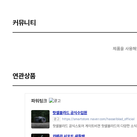
커뮤니티
제품을 사용해
연관상품
파워링크
핫셀블라드 공식수입원
광고
https://smartstore.naver.com/hasselblad_official
핫셀블라드 공식스토어 게이트비젼 핫셀블라드의 다양한 소식
카메라 서포트 새들백