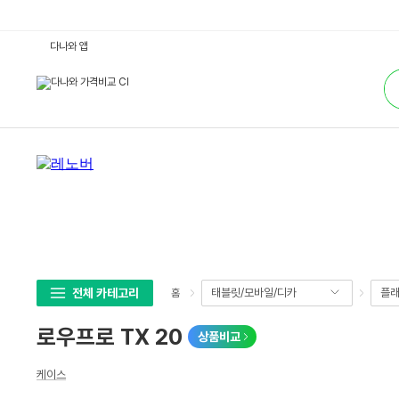
로
다나와 앱
우
프
통
로
합
T
검
X
색
2
0
:
다
나
와
가
격
비
교
전체 카테고리
태블릿/모바일/디카
플래
홈
로우프로 TX 20
상품비교
상
케이스
세
스