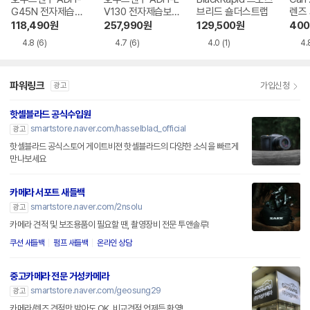
G45N 전자제습보
V130 전자제습보
브리드 숄더스트랩
렌즈
관함
관함
118,490
원
257,990
원
129,500
원
400
4.8
(6)
4.7
(6)
4.0
(1)
4.
파워링크
가입신청
광고
핫셀블라드 공식수입원
smartstore.naver.com/hasselblad_official
광고
핫셀블라드 공식스토어 게이트비젼 핫셀블라드의 다양한 소식을 빠르게
만나보세요
카메라 서포트 새들백
smartstore.naver.com/2nsolu
광고
카메라 견적 및 보조용품이 필요할 땐, 촬영장비 전문 투앤솔루!
쿠션 새들백
펌프 새들백
온라인 상담
중고카메라 전문 거성카메라
smartstore.naver.com/geosung29
광고
카메라/렌즈 견적만 받아도 OK, 비교견적 언제든 환영!