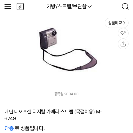
본문 바로가기
다
다나와
가방/스트랩/보관함
사
검
나
이
색
와
드
메
메
상품비교
인
뉴
관
심
공
유
등록월 2004.08.
매틴 네오프렌 디지탈 카메라 스트랩 (목걸이용) M-
6749
단종
된 상품입니다.