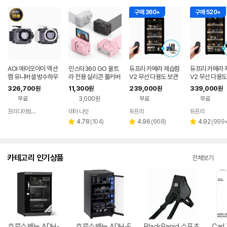
구매 360+
구매 520+
AOI 에이오아이 액션
인스타360 GO 울트
듀프리 카메라 제습함
듀프리 카메라 
캠 유니버셜 방수하우
라 전용 실리콘 풀커버
V2 무선 다용도 보관
V2 무선 다용도
징 [어딥터포함] 수중
케이스 보호 세트
함 50L
함 108L
326,700
11,300
239,000
339,000
원
원
원
원
촬영 60M 방수케이스
무료
3,000원
무료
무료
2컬러선택
프리다이빙 장비랩
데이 나잇
듀프리
듀프리
네이버
페이
리
리
리
4.78
(
104
)
4.96
(
668
)
4.92
(
999
별
별
별
뷰
뷰
뷰
점
점
점
수
수
수
카테고리 인기상품
전체보기
호루스벤누 ADH-
호루스벤누 ADH-E
BlackRapid 스포츠
Carl