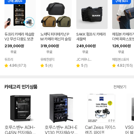
구매 360+
구매 50+
듀프리 카메라 제습함
노매틱 피터매키넌 P
SAKK 펌프식 카메라
헤링본 카메라가
V2 무선 다용도 보관
M 카메라 메신저 슬링
새들백
더백 파파스포켓
함 50L
백 13L
즌5 스몰 소니
239,000
319,000
249,000
126,000
원
원
원
원
스 캐논 후지 니
무료
무료
무료
무료
듀프리
유쾌한생각
JC커뮤니케이션
헤링본스토어
네이버
네이버
페이
페이
리
리
리
리
4.96
(
673
)
5
(
4
)
5
(
1
)
4.92
(
155
)
별
별
별
별
뷰
뷰
뷰
뷰
점
점
점
점
수
수
수
수
카테고리 인기상품
전체보기
호루스벤누 ADH-
호루스벤누 ADH-E
Carl Zeiss 자이스
VSG
G45N 전자제습보
V130 전자제습보
렌즈 와이프
어 