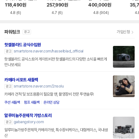
관함
관함
118,490
원
257,990
원
400,000
원
35,
4.8
(6)
4.7
(6)
4.8
(904)
4.
파워링크
가입신청
광고
핫셀블라드 공식수입원
smartstore.naver.com/hasselblad_official
광고
핫셀블라드 공식스토어 게이트비젼 핫셀블라드의 다양한 소식을 빠르게
만나보세요
카메라 서포트 새들백
smartstore.naver.com/2nsolu
광고
카메라 견적 및 보조용품이 필요할 땐, 촬영장비 전문 투앤솔루!
쿠션 새들백
펌프 새들백
온라인 상담
알루미늄주문제작 가방스토리
gabangstory.com
광고
알루미늄가방주문제작,카메라가방, 특수장비케이스, 대형케이스, 국내생
산