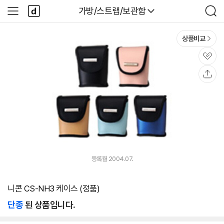
본문 바로가기
다
다나와
가방/스트랩/보관함
사
검
나
이
색
와
드
메
메
상품비교
인
뉴
관
심
공
유
등록월 2004.07.
니콘 CS-NH3 케이스 (정품)
단종
된 상품입니다.