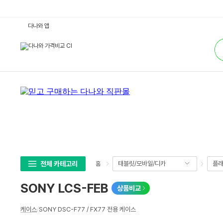
S
다나와 앱
O
N
통
Y
합
L
검
C
색
S
-
F
E
B
:
다
나
와
가
격
비
교
전체 카테고리
태블릿/모바일/디카
플래
홈
SONY LCS-FEB
상품비교
상
케이스
/
SONY DSC-F77 / FX77 전용 케이스
세
스