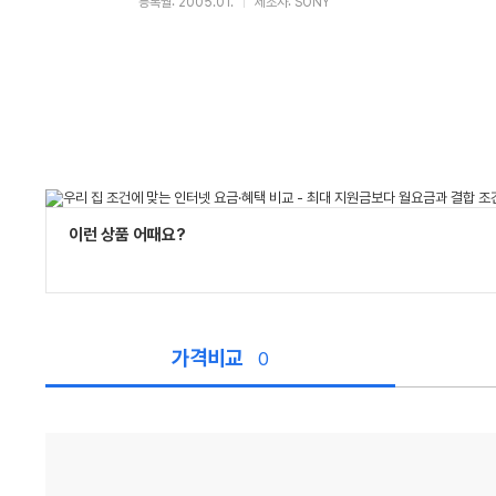
등록월: 2005.01.
제조사: SONY
이런 상품 어때요?
가격비교
0
가
격
비
교