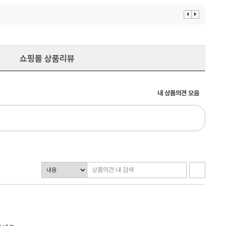
이
다
전
음
보
보
기
기
쇼핑몰 상품리뷰
내 상품의견 모음