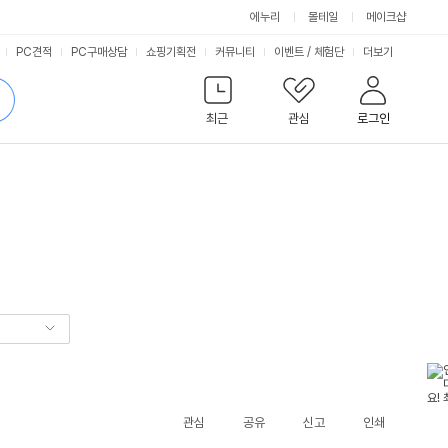
에누리
몰테일
메이크샵
서
PC견적
PC구매상담
쇼핑기획전
커뮤니티
이벤트
/
체험단
더보기
비
검
색
최근
관심
로그인
스
관심
공유
신고
인쇄