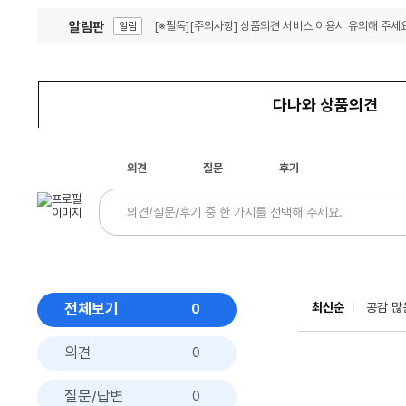
알림판
[※필독][주의사항] 상품의견 서비스 이용시 유의해 주세요
알림
잦은 오류, PC속도 잡자! PC안정화 위해 이건 꼭!
알림
다나와 상품의견
의견
질문
후기
전체보기
최신순
공감 많
0
의견
0
질문/답변
0