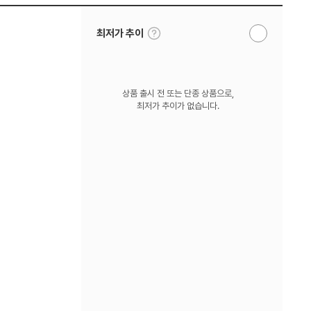
툴
최저가 추이
알
팁
림
보
받
기
기
상품 출시 전 또는 단종 상품으로,
최저가 추이가 없습니다.