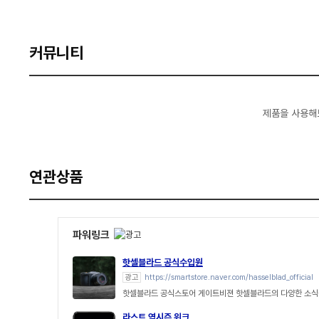
커뮤니티
제품을 사용해
연관상품
파워링크
핫셀블라드 공식수입원
광고
https://smartstore.naver.com/hasselblad_official
핫셀블라드 공식스토어 게이트비젼 핫셀블라드의 다양한 소식
라스트 역시즌 위크