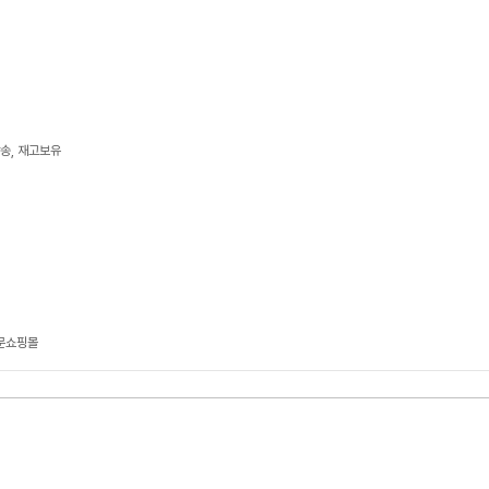
발송, 재고보유
전문쇼핑몰