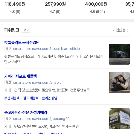
관함
관함
118,490
원
257,990
원
400,000
원
35,
4.8
(6)
4.7
(6)
4.8
(904)
4.
파워링크
가입신청
광고
핫셀블라드 공식수입원
smartstore.naver.com/hasselblad_official
광고
핫셀블라드 공식스토어 게이트비젼 핫셀블라드의 다양한 소식을 빠르게
만나보세요
카메라 서포트 새들백
smartstore.naver.com/2nsolu
광고
카메라 견적 및 보조용품이 필요할 땐, 촬영장비 전문 투앤솔루!
쿠션 새들백
펌프 새들백
온라인 상담
중고카메라 전문 거성카메라
smartstore.naver.com/geosung29
광고
카메라/렌즈 견적만 받아도 OK, 비교견적 언제든 환영!