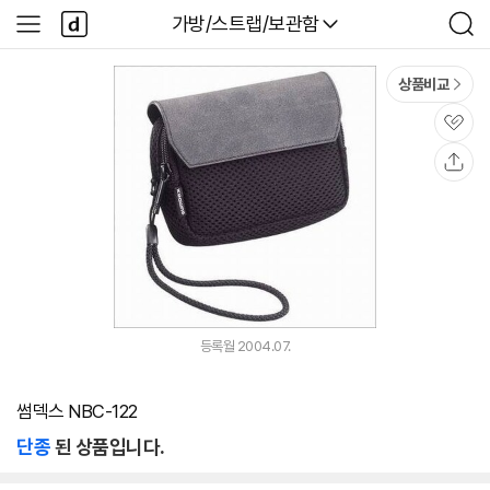
본문 바로가기
다
다나와
가방/스트랩/보관함
사
검
나
이
색
와
드
메
메
상품비교
인
뉴
관
심
공
유
등록월 2004.07.
썸덱스 NBC-122
단종
된 상품입니다.