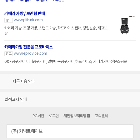
매각문의
구매문의
구매후기
카톡상담
카메라 가방 / 보관함 판매
www.plthink.com
광고
카메라 가방, 조명 가방, 스탠드 가방, 하드케이스 판매, 당일발송, 재고보
유
카메라가방 전문몰 프로바이스
www.eprovice.com
광고
007공구가방, 미니공구가방, 알루미늄공구가방, 하드케이스, 카메라가방 전문쇼핑몰
빠른배송 안내
법적고지 안내
PC버전
로그인
개인정보처리방침
고객센터
(주) 커넥트웨이브