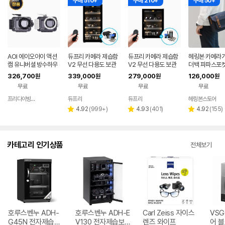
구매 510+
구매 210+
구매 50+
AOI 에이오아이 액션
듀프리 카메라 제습함
듀프리 카메라 제습함
헤링본 카메라가
캠 유니버셜 방수하우
V2 무선 다용도 보관
V2 무선 다용도 보관
더백 파파스포켓
징 [어딥터포함] 수중
함 108L
함 72L
즌5 스몰 소니
326,700
339,000
279,000
126,000
원
원
원
원
촬영 60M 방수케이스
스 캐논 후지 니
무료
무료
무료
무료
2컬러선택
프리다이빙 장비랩
듀프리
듀프리
헤링본스토어
네이버
페이
리
리
리
4.92
(
999+
)
4.93
(
401
)
4.92
(
155
)
별
별
별
뷰
뷰
뷰
점
점
점
수
수
수
카테고리 인기상품
전체보기
호루스벤누 ADH-
호루스벤누 ADH-E
Carl Zeiss 자이스
VSG
G45N 전자제습보
V130 전자제습보
렌즈 와이프
어 