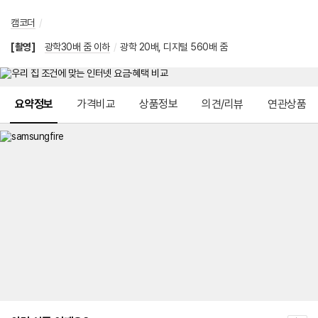
캠코더
/
[촬영]
광학30배 줌 이하
/
광학 20배, 디지털 560배 줌
메뉴 네비게이션
요약정보
가격비교
상품정보
의견/리뷰
연관상품