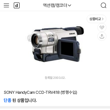
본문 바로가기
다
다나와
액션캠/캠코더
사
검
나
이
색
와
드
메
메
상품비교
인
뉴
관
심
공
유
등록월 2003.02.
SONY HandyCam CCD-TRV418 (병행수입)
단종
된 상품입니다.