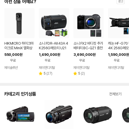
이런 상품 어때요?
광고
HIKMICRO 하이크마
소니 FDR-AX43A 4
소니 FX2 바디킷 추가
캐논 HF-G70
이크로 MiniX 열화상
K256G메모리 U21
배터리 BC-QZ1 충전
4K 256G메모
카메라
가방외 4K캠코더 광학
기 시네마라인 캠코더 I
각대 가방외7종
550,000
1,490,000
3,690,000
1,590,000
원
원
원
원
20배
LME-FX2
지 전문가용 하
무료
무료
무료
무료
제이솔루션
제이엔디지탈
제이엔디지탈
제이엔디지탈
네이버
네이버
네이버
페이
페이
페이
리
리
5
(
27
)
5
(
2
)
별
별
뷰
뷰
점
점
수
수
카테고리 인기상품
전체보기