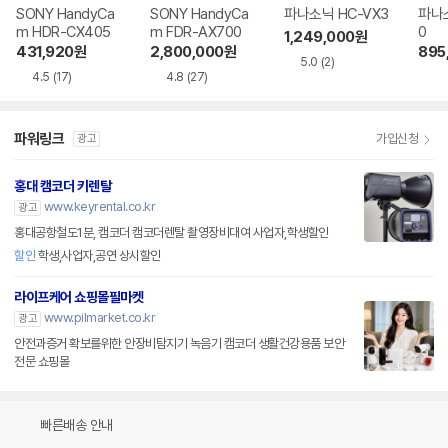
SONY HandyCa
SONY HandyCa
파나소닉 HC-VX3
파나소
m HDR-CX405
m FDR-AX700
0
1,249,000
원
431,920
원
2,800,000
원
895
5.0
(2)
4.5
(17)
4.8
(27)
파워링크
가입신청
광고
홍대 캠코더 키렌탈
www.keyrental.co.kr
광고
홍대공항철도1분, 캠코더 캠코더렌탈 촬영장비대여 사업자,학생할인
할인
학생,사업자,공연 상시할인
라이프케어 쇼핑몰필마켓
www.pilmarket.co.kr
광고
안전과증거 확보를위한 안장비탐지기 녹음기 캠코더 생활건강용품 보안
전문 쇼핑몰
빠른배송 안내