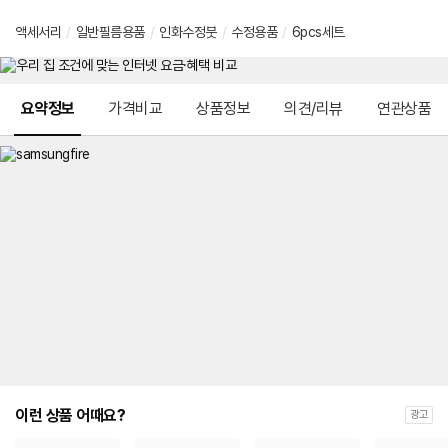
액세서리
/
일반필름용품
/
인화수정붓
/
수정용품
/
6pcs세트
메뉴 네비게이션
요약정보
가격비교
상품정보
의견/리뷰
연관상품
이런 상품 어때요?
광고