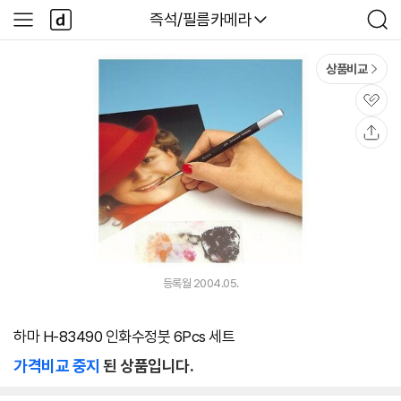
본문 바로가기
다
다나와
즉석/필름카메라
사
검
나
이
색
와
드
메
메
상품비교
인
뉴
관
심
공
유
등록월 2004.05.
하마 H-83490 인화수정붓 6Pcs 세트
가격비교 중지
된 상품입니다.