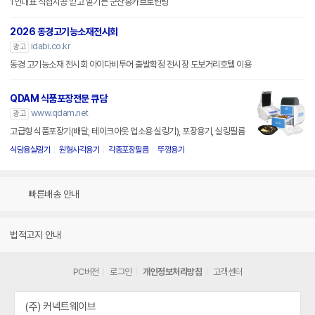
1인대표 직접시공 믿고 맡기는 군산홍카브로틴팅
2026 동경고기능소재전시회
idabi.co.kr
광고
동경 고기능소재 전시회 아이다비투어 출발확정 전시장 도보거리호텔 이용
QDAM 식품포장전문 큐담
www.qdam.net
광고
고급형 식품포장기(배달, 테이크아웃 업소용 실링기), 포장용기, 실링필름
식당용실링기
원형사각용기
각종포장필름
뚜껑용기
빠른배송 안내
법적고지 안내
PC버전
로그인
개인정보처리방침
고객센터
(주) 커넥트웨이브