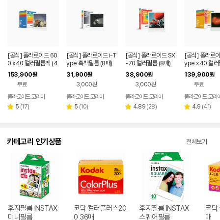
[공식] 폴라로이드 60
[공식] 폴라로이드 i-T
[공식] 폴라로이드 SX
[공식] 폴라로이드
0 x40 컬러필름팩 (4
ype 흑백필름 (8매)
-70 컬러필름 (8매)
ype x40 컬
0매)
(40매)
153,900
31,900
38,900
139,900
원
원
원
원
무료
3,000원
3,000원
무료
폴라로이드 코리아
폴라로이드 코리아
폴라로이드 코리아
폴라로이드 코리
리
리
리
리
5
(
17
)
5
(
10
)
4.89
(
28
)
4.9
(
41
)
별
별
별
별
뷰
뷰
뷰
뷰
점
점
점
점
수
수
수
수
카테고리 인기상품
전체보기
후지필름 INSTAX
코닥 컬러플러스20
후지필름 INSTAX
코닥 
미니필름
0 36매
스퀘어필름
매