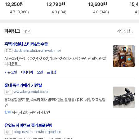
12,250
원
13,790
원
12,680
원
15,
4.7
(3,968)
4.8
(184)
4.8
(340)
4.
파워링크
가입신청
광고
흑백네컷AI 스티커&영수증
doublehsolution.imweb.me/
광고
AI 동물상,현상금,2컷,4컷,8컷,커스텀컷 스티커&영수증사진 촬영과 컬
러다운로드
기본 모델
미니타워
모던
프레임
홍대 즉석카메라 키렌탈
www.keyrental.co.kr
광고
홍대공항철도1분, 즉석카메라 캠코더렌탈 촬영장비대여 사업자,학생할
인
할인
학생,사업자,공연 상시할인
유쉴드 하버캠프 홍카브로틴팅
blog.naver.com/hongcarbro
광고