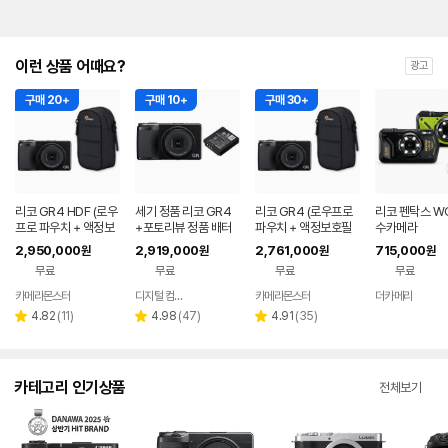
이런 상품 어때요?
광고
구매 20+
구매 10+
구매 30+
리코 GR4 HDF (로우
세기 정품 리코 GR4
리코 GR4 (로우프로
리코 펜탁스 WG
프로 파우치 + 액정보
+포토리뷰 정품 배터
파우치 + 액정보호필
수카메라
호필름+ 리더기 포함)
리 (세기몰 정품보유)
름+ 리더기 포함)
2,950,000
2,919,000
2,761,000
715,000
원
원
원
원
무료
무료
무료
무료
카메라몬스터
디지털 컴온탑
카메라몬스터
더카메라
네이버
네이버
네이버
네이
페이
페이
페이
페이
리
리
리
4.82
(
11
)
4.98
(
47
)
4.91
(
35
)
별
별
별
뷰
뷰
뷰
점
점
점
수
수
수
카테고리 인기상품
전체보기