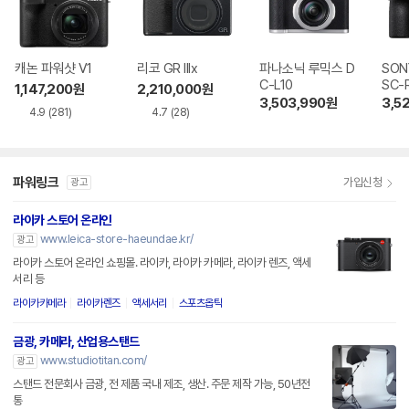
캐논 파워샷 V1
리코 GR IIIx
파나소닉 루믹스 D
SON
C-L10
SC-
1,147,200
원
2,210,000
원
3,503,990
원
3,5
4.9
(281)
4.7
(28)
파워링크
가입신청
광고
라이카 스토어 온라인
www.leica-store-haeundae.kr/
광고
라이카 스토어 온라인 쇼핑몰. 라이카, 라이카 카메라, 라이카 렌즈, 액세
서리 등
라이카카메라
라이카렌즈
액세서리
스포츠옵틱
금광, 카메라, 산업용스탠드
www.studiotitan.com/
광고
스탠드 전문회사 금광, 전 제품 국내 제조, 생산. 주문 제작 가능, 50년전
통