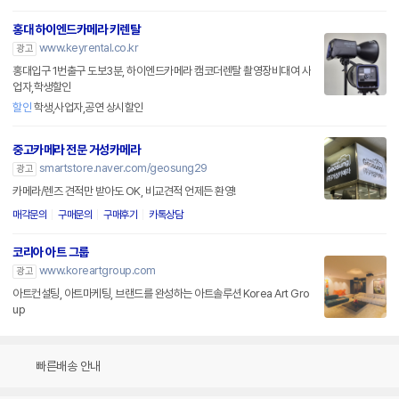
홍대 하이엔드카메라 키렌탈
www.keyrental.co.kr
광고
홍대입구 1번출구 도보3분, 하이엔드카메라 캠코더렌탈 촬영장비대여 사
업자,학생할인
할인
학생,사업자,공연 상시할인
중고카메라 전문 거성카메라
smartstore.naver.com/geosung29
광고
카메라/렌즈 견적만 받아도 OK, 비교견적 언제든 환영!
매각문의
구매문의
구매후기
카톡상담
코리아 아트 그룹
www.koreartgroup.com
광고
아트컨설팅, 아트마케팅, 브랜드를 완성하는 아트솔루션 Korea Art Gro
up
빠른배송 안내