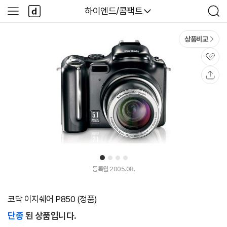
본문 바로가기
다
다나와
하이엔드/콤팩트
사
검
나
이
색
와
드
메
메
상품비교
인
뉴
관
심
공
유
1
2
3
4
등록월 2005.08.
코닥 이지쉐어 P850 (정품)
단종
된 상품입니다.