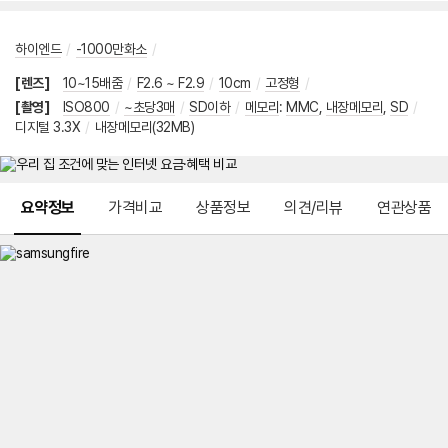
하이엔드
/
-1000만화소
/
[렌즈]
10~15배줌
/
F2.6 ~ F2.9
/
10cm
/
고정형
/
[촬영]
ISO800
/
~초당3매
/
SD이하
/
메모리
:
MMC
,
내장메모리
,
SD
/
디지털 3.3X
/
내장메모리(32MB)
메뉴 네비게이션
요약정보
가격비교
상품정보
의견/리뷰
연관상품