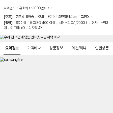
하이엔드
/
유효화소:-1000만화소
/
[렌즈]
광학4~9배줌
/
F2.6 ~ F2.9
/
최단촬영:2cm
/
고정형
/
[촬영]
SD이하
/
최고ISO 400 이하
/
셔터스피드:1/2000초
/
연사:~초당3
매
/
메모리
:
xD
/
디지털 4X
메뉴 네비게이션
요약정보
가격비교
상품정보
의견/리뷰
연관상품