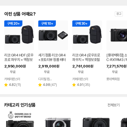
이런 상품 어때요?
광고
구매 20+
구매 10+
구매 30+
리코 GR4 HDF (로우
세기 정품 리코 GR4
리코 GR4 (로우프로
[롯데백화점] 소
프로 파우치 + 액정보
+포토리뷰 정품 배터
파우치 + 액정보호필
C-RX1RM3 / R
호필름+ 리더기 포함)
리 (세기몰 정품보유)
름+ 리더기 포함)
I / 하이엔드 카
2,950,000
2,919,000
2,761,000
7,271,570
원
원
원
원
1221311666
무료
무료
무료
무료
카메라몬스터
디지털 컴온탑
카메라몬스터
롯데백화점
네이버
네이버
네이버
페이
페이
페이
리
리
리
4.82
(
11
)
4.98
(
47
)
4.91
(
35
)
별
별
별
뷰
뷰
뷰
점
점
점
수
수
수
카테고리 인기상품
전체보기