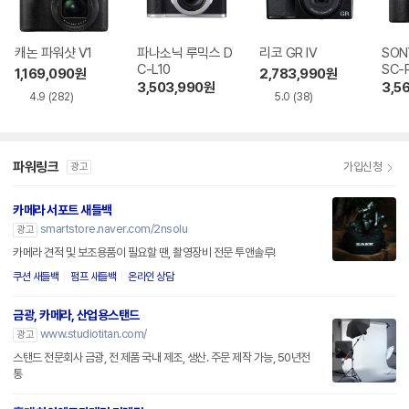
캐논 파워샷 V1
파나소닉 루믹스 D
리코 GR IV
SON
C-L10
SC-
1,169,090
원
2,783,990
원
3,503,990
원
3,5
4.9
(282)
5.0
(38)
파워링크
가입신청
광고
카메라 서포트 새들백
smartstore.naver.com/2nsolu
광고
카메라 견적 및 보조용품이 필요할 땐, 촬영장비 전문 투앤솔루!
쿠션 새들백
펌프 새들백
온라인 상담
금광, 카메라, 산업용스탠드
www.studiotitan.com/
광고
스탠드 전문회사 금광, 전 제품 국내 제조, 생산. 주문 제작 가능, 50년전
통