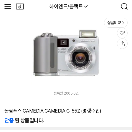
본문 바로가기
다
다나와
하이엔드/콤팩트
사
검
나
이
색
와
드
메
메
상품비교
인
뉴
관
심
공
유
등록월 2005.02.
올림푸스 CAMEDIA CAMEDIA C-55Z (병행수입)
단종
된 상품입니다.