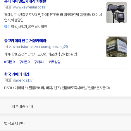
홍대 하이엔드카메라 키렌탈
www.keyrental.co.kr
광고
홍대입구 1번출구 도보3분, 하이엔드카메라 캠코더렌탈 촬영장비대여 사
업자,학생할인
할인
학생,사업자,공연 상시할인
중고카메라 전문 거성카메라
smartstore.naver.com/geosung29
광고
카메라/렌즈 견적만 받아도 OK, 비교견적 언제든 환영!
매각문의
구매문의
구매후기
카톡상담
한국 카메라 매입
dadenda.kr/
광고
DSRL/ 미러리스/ 필름카메라/ 바디/ 렌즈/ 현금바로즉시매입/ 현금5분지급OK
빠른배송 안내
법적고지 안내