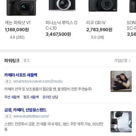
캐논 파워샷 V1
파나소닉 루믹스 D
리코 GR IV
SON
C-L10
SC-
1,169,090
원
2,783,990
원
3,467,500
원
3,5
4.9
(282)
5.0
(38)
파워링크
가입신청
광고
카메라 서포트 새들백
smartstore.naver.com/2nsolu
광고
카메라 견적 및 보조용품이 필요할 땐, 촬영장비 전문 투앤솔루!
쿠션 새들백
펌프 새들백
온라인 상담
금광, 카메라, 산업용스탠드
www.studiotitan.com/
광고
스탠드 전문회사 금광, 전 제품 국내 제조, 생산. 주문 제작 가능, 50년전
통