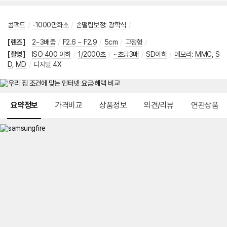
콤팩트
/
-1000만화소
/
손떨림보정
:
광학식
/
[렌즈]
2~3배줌
/
F2.6 ~ F2.9
/
5cm
/
고정형
/
[촬영]
ISO 400 이하
/
1/2000초
/
~초당3매
/
SD이하
/
메모리
:
MMC
,
S
D
,
MD
/
디지털 4X
메뉴 네비게이션
요약정보
가격비교
상품정보
의견/리뷰
연관상품