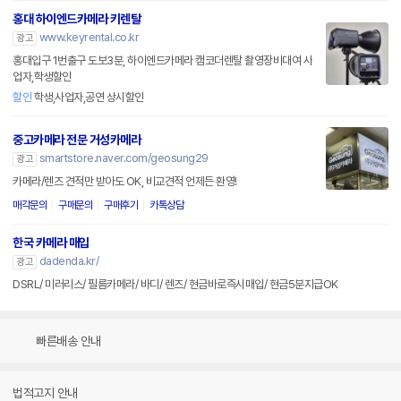
홍대 하이엔드카메라 키렌탈
www.keyrental.co.kr
광고
홍대입구 1번출구 도보3분, 하이엔드카메라 캠코더렌탈 촬영장비대여 사
업자,학생할인
할인
학생,사업자,공연 상시할인
중고카메라 전문 거성카메라
smartstore.naver.com/geosung29
광고
카메라/렌즈 견적만 받아도 OK, 비교견적 언제든 환영!
매각문의
구매문의
구매후기
카톡상담
한국 카메라 매입
dadenda.kr/
광고
DSRL/ 미러리스/ 필름카메라/ 바디/ 렌즈/ 현금바로즉시매입/ 현금5분지급OK
빠른배송 안내
법적고지 안내