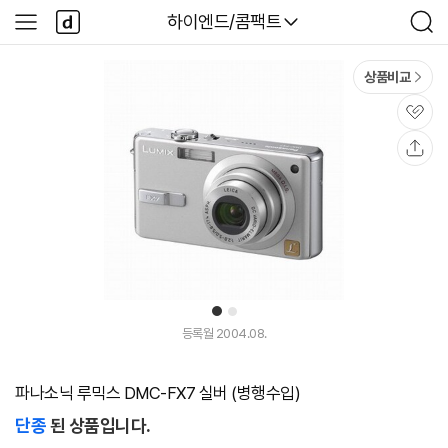
본문 바로가기
다
다나와
하이엔드/콤팩트
사
검
나
이
색
와
드
메
메
상품비교
인
뉴
관
심
공
유
1
2
등록월 2004.08.
파나소닉 루믹스 DMC-FX7 실버 (병행수입)
단종
된 상품입니다.