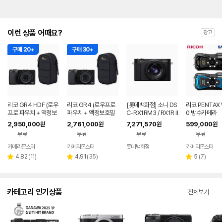
이런 상품 어때요?
광고
구매 20+
구매 30+
리코 GR4 HDF (로우
리코 GR4 (로우프로
[롯데백화점] 소니 DS
리코 PENTAX
프로 파우치 + 액정보
파우치 + 액정보호필
C-RX1RM3 / RX1R II
0 방수카메라
호필름+ 리더기 포함)
름+ 리더기 포함)
I / 하이엔드 카메라 LE
2,950,000
2,761,000
7,271,570
599,000
원
원
원
원
1221311666
무료
무료
무료
무료
카메라몬스터
카메라몬스터
롯데백화점
카메라몬스터
네이버
네이버
페이
페이
리
리
리
4.82
(
11
)
4.91
(
35
)
5
(
7
)
별
별
별
뷰
뷰
뷰
점
점
점
수
수
수
카테고리 인기상품
전체보기