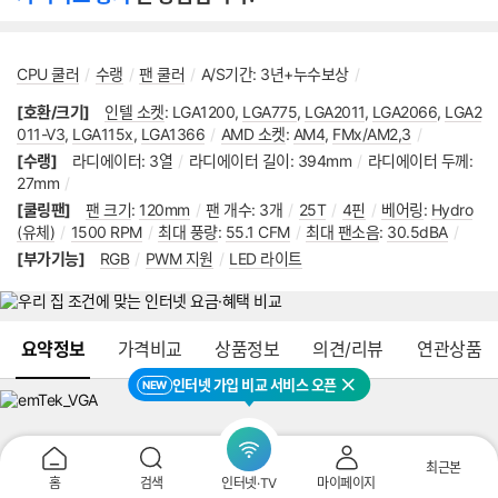
CPU 쿨러
/
수랭
/
팬 쿨러
/
A/S기간
:
3년+누수보상
/
[호환/크기]
인텔 소켓
:
LGA1200
,
LGA775
,
LGA2011
,
LGA2066
,
LGA20
11-V3
,
LGA115x
,
LGA1366
/
AMD 소켓
:
AM4
,
FMx/AM2,3
/
[수랭]
라디에이터
:
3열
/
라디에이터 길이
:
394mm
/
라디에이터 두께
:
27m
m
/
[쿨링팬]
팬 크기
:
120mm
/
팬 개수
:
3개
/
25T
/
4핀
/
베어링
:
Hydro(유
체)
/
1500 RPM
/
최대 풍량
:
55.1 CFM
/
최대 팬소음
:
30.5dBA
/
[부가기능]
RGB
/
PWM 지원
/
LED 라이트
메뉴 네비게이션
요약정보
가격비교
상품정보
의견/리뷰
연관상품
인터넷 가입 비교 서비스 오픈
NEW
닫기
이
전
페
이
최근본
지
홈
검색
인터넷·TV
마이페이지
로