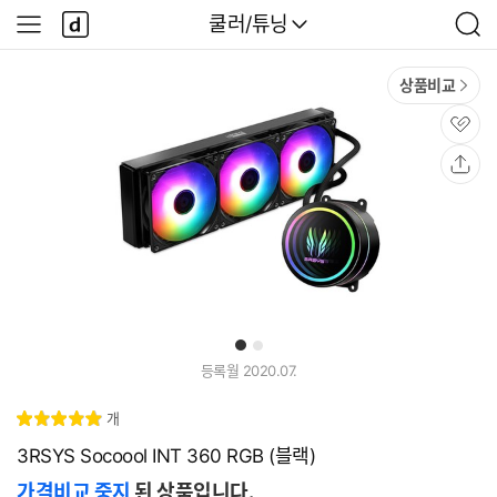
본문 바로가기
다
다나와
쿨러/튜닝
사
검
나
이
색
와
드
메
메
상품비교
인
뉴
관
심
공
유
1
2
등록월 2020.07.
리
개
별
5.
뷰
점
0
3RSYS Socoool INT 360 RGB (블랙)
가격비교 중지
된 상품입니다.