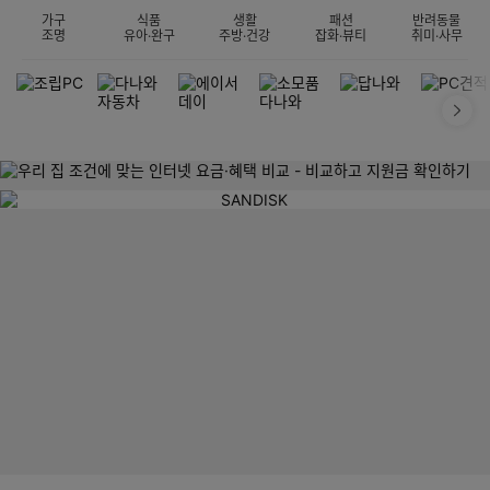
가구
식품
생활
패션
반려동물
조명
유아·완구
주방·건강
잡화·뷰티
취미·사무