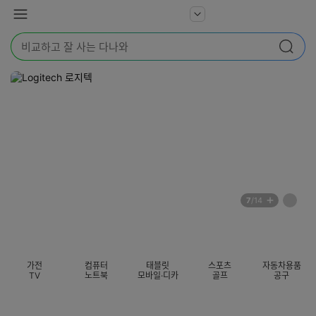
본문 바로가기
다
서
메
나
비
뉴
와
검
스
검색
색
더
어
보
를
기
입
력
해
주
세
요
배
페
7
/14
너
이
전
자
섹션 카테고리
지
체
동
보
롤
기
링
가전
컴퓨터
태블릿
스포츠
자동차용품
멈
TV
노트북
모바일·디카
골프
공구
춤