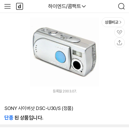
본문 바로가기
다
다나와
하이엔드/콤팩트
사
검
나
이
색
와
드
메
메
상품비교
인
뉴
관
심
공
유
등록월 2003.07.
SONY 사이버샷 DSC-U30/S (정품)
단종
된 상품입니다.