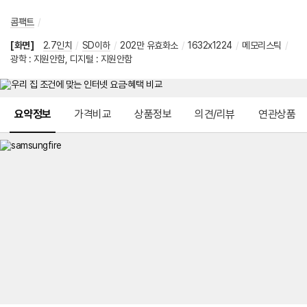
콤팩트
/
[화면]
2.7인치
/
SD이하
/
202만 유효화소
/
1632x1224
/
메모리스틱
/
광학 : 지원안함, 디지털 : 지원안함
메뉴 네비게이션
요약정보
가격비교
상품정보
의견/리뷰
연관상품