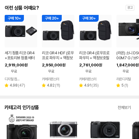
이런 상품 어때요?
광고
구매 10+
구매 20+
구매 30+
세기 정품 리코 GR4
리코 GR4 HDF (로우
리코 GR4 (로우프로
(라온) 소니 DS
+포토리뷰 정품 배터
프로 파우치 + 액정보
파우치 + 액정보호필
00M7 G / 
리 (세기몰 정품보유)
호필름+ 리더기 포함)
름+ 리더기 포함)
그립 킷 청소킷
2,919,000
2,950,000
2,761,000
1,847,000
원
원
원
원
무료
무료
무료
무료
디지털 컴온탑
카메라몬스터
카메라몬스터
라온디지털
네이버
네이버
네이버
네
페이
페이
페이
페
리
리
리
리
4.98
(
47
)
4.82
(
11
)
4.91
(
35
)
5
(
1
)
별
별
별
별
뷰
뷰
뷰
뷰
점
점
점
점
수
수
수
수
카테고리 인기상품
전체보기