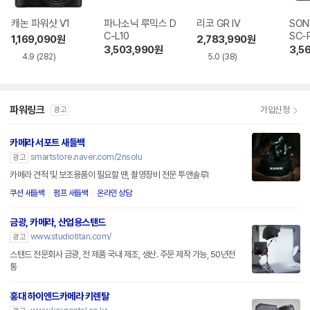
캐논 파워샷 V1
파나소닉 루믹스 D
리코 GR IV
SON
C-L10
SC-
1,169,090
원
2,783,990
원
3,503,990
원
3,5
4.9
(282)
5.0
(38)
파워링크
가입신청
광고
카메라 서포트 새들백
smartstore.naver.com/2nsolu
광고
카메라 견적 및 보조용품이 필요할 땐, 촬영장비 전문 투앤솔루!
쿠션 새들백
펌프 새들백
온라인 상담
금광, 카메라, 산업용스탠드
www.studiotitan.com/
광고
스탠드 전문회사 금광, 전 제품 국내 제조, 생산. 주문 제작 가능, 50년전
통
홍대 하이엔드카메라 키렌탈