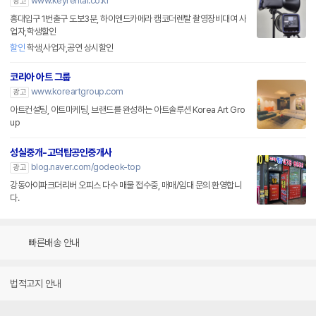
www.keyrental.co.kr
광고
홍대입구 1번출구 도보3분, 하이엔드카메라 캠코더렌탈 촬영장비대여 사
업자,학생할인
할인
학생,사업자,공연 상시할인
코리아 아트 그룹
www.koreartgroup.com
광고
아트컨설팅, 아트마케팅, 브랜드를 완성하는 아트솔루션 Korea Art Gro
up
성실중개-고덕탑공인중개사
blog.naver.com/godeok-top
광고
강동아이파크더리버 오피스 다수 매물 접수중, 매매/임대 문의 환영합니
다.
빠른배송 안내
법적고지 안내