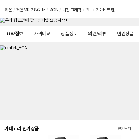
제온
/
제온MP 2.8GHz
/
4GB
/
내장 그래픽
/
7U
/
기가비트 랜
메뉴 네비게이션
요약정보
가격비교
상품정보
의견/리뷰
연관상품
카테고리 인기상품
전체보기