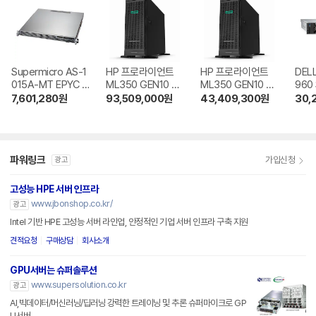
Supermicro AS-1
HP 프로라이언트
HP 프로라이언트
DEL
015A-MT EPYC 4
ML350 GEN10 S
ML350 GEN10 S
960
585PX STCOM
4208 RTX A600
4208 RTX 4090
A60
7,601,280
원
93,509,000
원
43,409,300
원
30,
0 4WAY
2WAY
파워링크
가입신청
광고
고성능 HPE 서버 인프라
www.jbonshop.co.kr/
광고
Intel 기반 HPE 고성능 서버 라인업, 안정적인 기업 서버 인프라 구축 지원
견적요청
구매상담
회사소개
GPU서버는 슈퍼솔루션
www.supersolution.co.kr
광고
AI,빅데이터/머신러닝/딥러닝 강력한 트레이닝 및 추론 슈퍼마이크로 GP
U서버