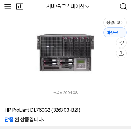
본문 바로가기
다
다나와
서버/워크스테이션
사
검
나
이
색
와
드
메
메
상품비교
인
뉴
대량구매
관
심
공
유
등록월 2004.08.
HP ProLiant DL760G2 (326703-B21)
단종
된 상품입니다.