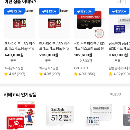
이런 상품 어때요?
광고
구매 120+
구매 120+
구매 250+
구매 250+
렉사 마이크로SD 익스
렉사 마이크로SD 익스
샌디스크 마이크로 SD
삼성전자 삼성 
프레스 카드 Play Pro
프레스 카드 Play Pro
카드 익스트림 프로 블
로SD카드 메
닌텐도스위치2 메모리
닌텐도스위치2 메모리
랙박스 카메라 메모리
PRO PLUS 1
449,000
239,000
182,600
343,900
원
원
원
원
1TB
512GB
+케이스 512GB
무료
무료
2,500원
무료
렉사공식쇼핑몰
렉사공식쇼핑몰
EVERLABS
삼성공식파트너 
네이버
페이
리
리
리
리
4.95
(
297
)
4.95
(
297
)
4.93
(
850
)
4.92
(
999
별
별
별
별
뷰
뷰
뷰
뷰
점
점
점
점
수
수
수
수
카테고리 인기상품
전체보기