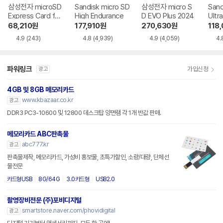
삼성전자 microSD
Sandisk micro SD
삼성전자 micro S
Sand
Express Card for
High Endurance
D EVO Plus 2024
Ultr
Nintendo Switch
68,210
원
177,910
원
270,630
원
118
2
4.9
(243)
4.8
(4,939)
4.9
(4,059)
4.
파워링크
가입신청
광고
4GB 및 8GB 메모리카드
www.kbazaar.co.kr
광고
DDR3 PC3-10600 및 12800 데스크탑 양면램 각 1개 반값 판매.
메모리카드 ABC판촉물
abc777.kr
광고
판촉물제작, 메모리카드, 가성비 홍보물, 초특가할인, 소량/대량, 단체선
물전문
카드형USB
8G/64G
3.0카드형
USB2.0
촬영장비전문 (주)포비디지털
smartstore.naver.com/phovidigital
광고