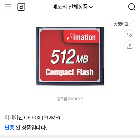
본문 바로가기
다
다나와
메모리 전체상품
사
검
나
이
색
와
드
메
메
상품비교
인
뉴
관
심
공
유
등록월 2004.09.
이메이션 CF 60X (512MB)
단종
된 상품입니다.