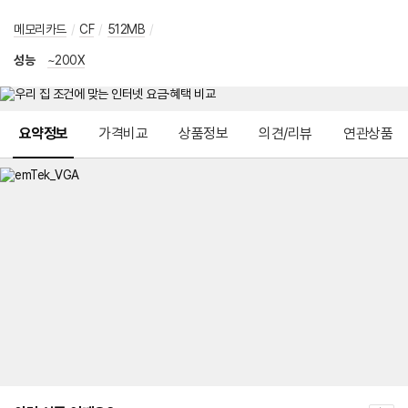
메모리카드
/
CF
/
512MB
/
성능
~200X
메뉴 네비게이션
요약정보
가격비교
상품정보
의견/리뷰
연관상품