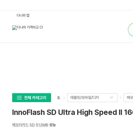
I
다나와 앱
n
n
통
o
합
F
검
l
색
a
s
h
S
D
U
l
t
r
a
H
i
g
h
S
전체 카테고리
태블릿/모바일/디카
메모
홈
p
e
e
InnoFlash SD Ultra High Speed II 1
d
I
I
상
1
메모리카드
/
SD
/
512MB
/
성능
세
6
6
스