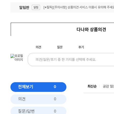
알림판
[※필독][주의사항] 상품의견 서비스 이용시 유의해 주세요
알림
잦은 오류, PC속도 잡자! PC안정화 위해 이건 꼭!
알림
다나와 상품의견
의견
질문
후기
전체보기
최신순
공감 많
0
의견
0
질문/답변
0