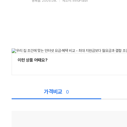
등록월: 2005.08.
제조사: InnoFlash
이런 상품 어때요?
가격비교
0
가
격
비
교