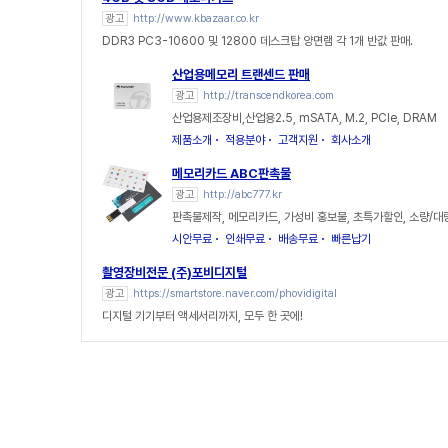
광고
http://www.kbazaar.co.kr
DDR3 PC3-10600 및 12800 데스크탑 양면램 각 1개 반값 판매.
산업용메모리 트랜센드 판매
광고
http://transcendkorea.com
산업용제조장비,산업용2.5, mSATA, M.2, PCIe, DRAM
제품소개
적용분야
고객지원
회사소개
메모리카드 ABC판촉물
광고
http://abc777.kr
판촉물제작, 메모리카드, 가성비 홍보물, 초특가할인, 소량/대
시안무료
인쇄무료
배송무료
빠른납기
촬영장비전문 (주)포비디지털
광고
https://smartstore.naver.com/phovidigital
디지털 기기부터 액세서리까지, 모두 한 곳에!