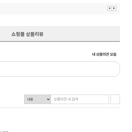
이
다
전
음
보
보
기
기
쇼핑몰 상품리뷰
내 상품의견 모음