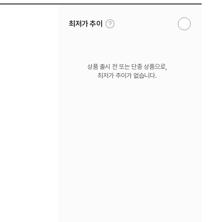
툴
최저가 추이
알
팁
림
보
받
기
기
상품 출시 전 또는 단종 상품으로,
최저가 추이가 없습니다.