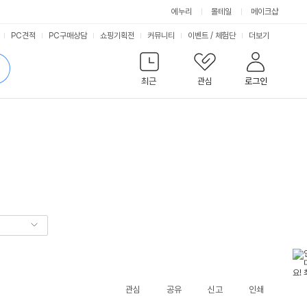
에누리
몰테일
메이크샵
서
PC견적
PC구매상담
쇼핑기획전
커뮤니티
이벤트
/
체험단
더보기
비
검
색
최근
관심
로그인
스
관심
공유
신고
인쇄