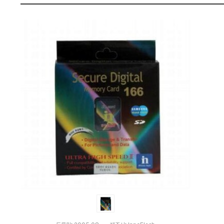
(5
펙
1
2
M
B)
:
다
나
와
가
격
비
교