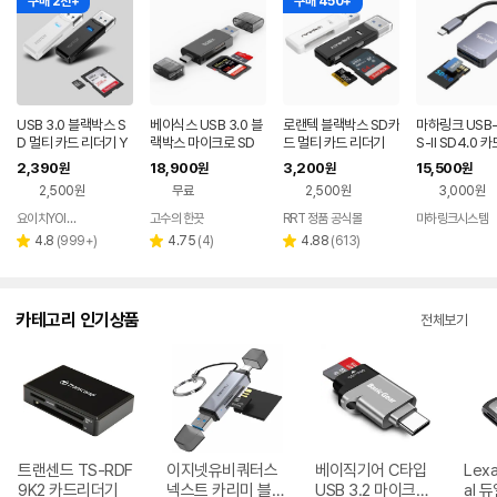
구매 2천+
구매 450+
USB 3.0 블랙박스 S
베이식스 USB 3.0 블
로랜텍 블랙박스 SD카
마하링크 USB-
D 멀티 카드 리더기 Y
랙박스 마이크로 SD
드 멀티 카드 리더기
S-II SD4.0 
G-CR300
카드리더기
기 SD MicroS
2,390
18,900
3,200
15,500
원
원
원
원
RC42C
2,500원
무료
2,500원
3,000원
요이치YOITCH
고수의 한끗
RRT 정품 공식몰
마하링크시스템
네이버
페이
리
리
리
4.8
(
999+
)
4.75
(
4
)
4.88
(
613
)
별
별
별
뷰
뷰
뷰
점
점
점
수
수
수
카테고리 인기상품
전체보기
트랜센드 TS-RDF
이지넷유비쿼터스
베이직기어 C타입
Lexa
9K2 카드리더기
넥스트 카리미 블랙
USB 3.2 마이크로
al 