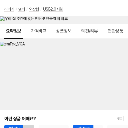
리더기
/
멀티
/
외장형
/
USB2.0지원
메뉴 네비게이션
요약정보
가격비교
상품정보
의견/리뷰
연관상품
이런 상품 어때요?
광고