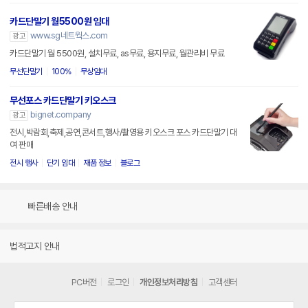
카드단말기 월5500원 임대
www.sg네트웍스.com
광고
카드단말기 월 5500원, 설치무료, as무료, 용지무료, 월관리비 무료
무선단말기
100%
무상임대
무선포스 카드단말기 키오스크
bignet.company
광고
전시,박람회,축제,공연,콘서트,행사/촬영용 키오스크 포스 카드단말기 대
여 판매
전시 행사
단기 임대
재품 정보
블로그
빠른배송 안내
법적고지 안내
PC버전
로그인
개인정보처리방침
고객센터