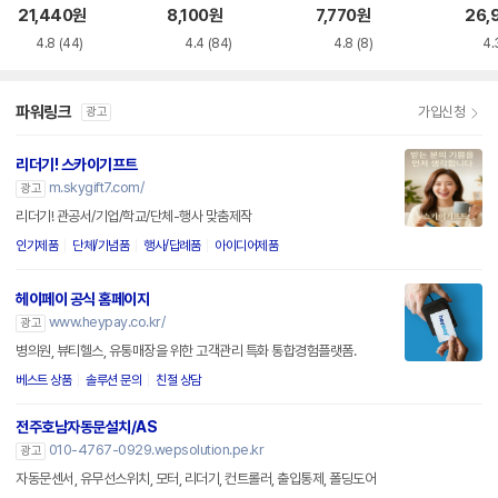
박스 멀티 카드리더
SD 카드리더기
더기
21,440
원
8,100
원
7,770
원
26,
기 9723TC-OTG
4.8
(44)
4.4
(84)
4.8
(8)
4.
파워링크
가입신청
광고
리더기! 스카이기프트
m.skygift7.com/
광고
리더기! 관공서/기업/학교/단체-행사 맞춤제작
인기제품
단체/기념품
행사/답례품
아이디어제품
헤이페이 공식 홈페이지
www.heypay.co.kr/
광고
병의원, 뷰티헬스, 유통매장을 위한 고객관리 특화 통합경험플랫폼.
베스트 상품
솔루션 문의
친절 상담
전주호남자동문설치/AS
010-4767-0929.wepsolution.pe.kr
광고
자동문센서, 유무선스위치, 모터, 리더기, 컨트롤러, 출입통제, 폴딩도어