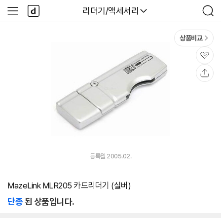
본문 바로가기
다
다나와
리더기/액세서리
사
검
나
이
색
와
드
메
메
상품비교
인
뉴
관
심
공
유
등록월 2005.02.
MazeLink MLR205 카드리더기 (실버)
단종
된 상품입니다.