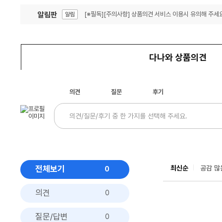
알림판
[※필독][주의사항] 상품의견 서비스 이용시 유의해 주세요
알림
잦은 오류, PC속도 잡자! PC안정화 위해 이건 꼭!
알림
다나와 상품의견
의견
질문
후기
전체보기
최신순
공감 많
0
의견
0
질문/답변
0