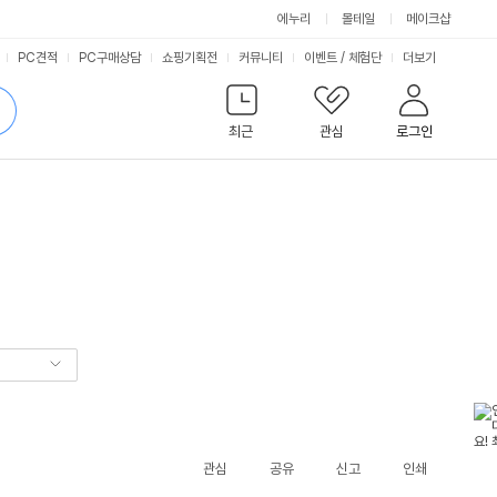
에누리
몰테일
메이크샵
서
PC견적
PC구매상담
쇼핑기획전
커뮤니티
이벤트
/
체험단
더보기
비
검
색
최근
관심
로그인
스
관심
공유
신고
인쇄