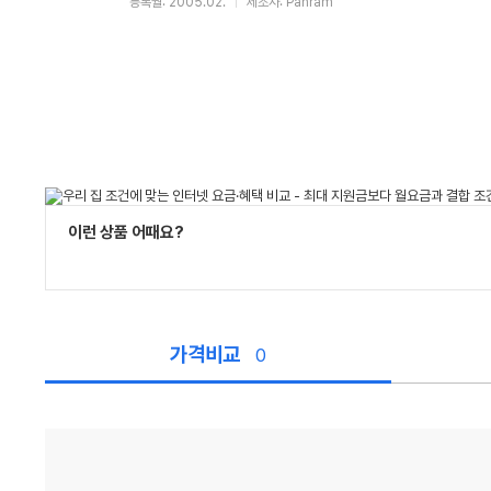
등록월: 2005.02.
제조사: Panram
이런 상품 어때요?
가격비교
0
가
격
비
교