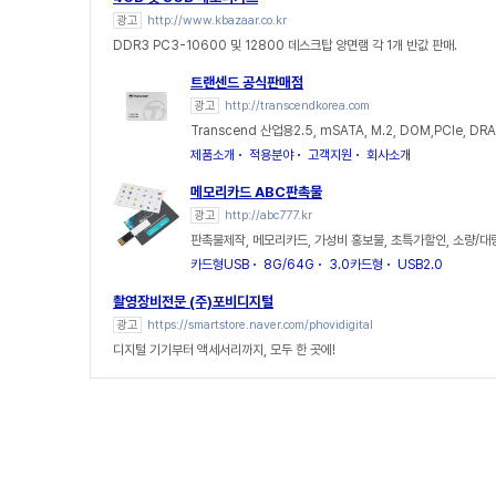
광고
http://www.kbazaar.co.kr
DDR3 PC3-10600 및 12800 데스크탑 양면램 각 1개 반값 판매.
트랜센드 공식판매점
광고
http://transcendkorea.com
Transcend 산업용2.5, mSATA, M.2, DOM,PCIe, DR
제품소개
적용분야
고객지원
회사소개
메모리카드 ABC판촉물
광고
http://abc777.kr
판촉물제작, 메모리카드, 가성비 홍보물, 초특가할인, 소량/대
카드형USB
8G/64G
3.0카드형
USB2.0
촬영장비전문 (주)포비디지털
광고
https://smartstore.naver.com/phovidigital
디지털 기기부터 액세서리까지, 모두 한 곳에!