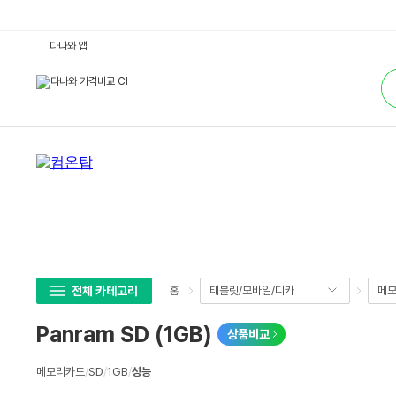
P
다나와 앱
a
n
통
r
합
a
검
m
색
S
D
(1
G
B)
:
다
나
와
가
격
비
교
전체 카테고리
태블릿/모바일/디카
메모
홈
Panram SD (1GB)
상품비교
상
메모리카드
/
SD
/
1GB
/
성능
세
스