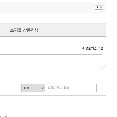
이
다
전
음
보
보
기
기
쇼핑몰 상품리뷰
내 상품의견 모음