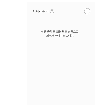
툴
최저가 추이
알
팁
림
보
받
기
기
상품 출시 전 또는 단종 상품으로,
최저가 추이가 없습니다.