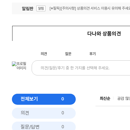
알림판
[※필독][주의사항] 상품의견 서비스 이용시 유의해 주세요
알림
잦은 오류, PC속도 잡자! PC안정화 위해 이건 꼭!
알림
다나와 상품의견
의견
질문
후기
전체보기
최신순
공감 많
0
의견
0
질문/답변
0