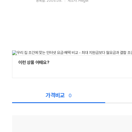
등록월: 2005.09.
제조사: Hegel
이런 상품 어때요?
가격비교
0
가
격
비
교