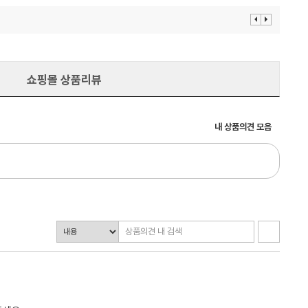
이
다
전
음
보
보
기
기
쇼핑몰 상품리뷰
내 상품의견 모음