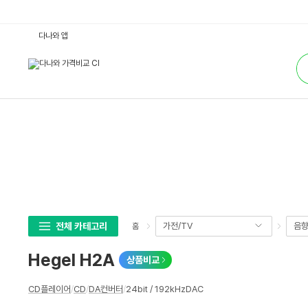
H
다나와 앱
e
g
통
e
합
l
검
H
색
2
A
:
다
나
와
가
격
비
교
전체 카테고리
가전/TV
음
홈
Hegel H2A
상품비교
상
CD플레이어
/
CD
/
DA컨버터
/
24bit / 192kHzDAC
세
스