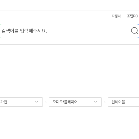
자동차
조립PC
향가전
오디오/플레이어
턴테이블