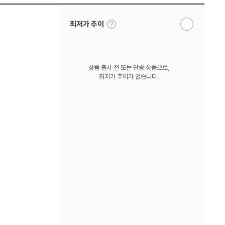
툴
최저가 추이
알
팁
림
보
받
기
기
상품 출시 전 또는 단종 상품으로,
최저가 추이가 없습니다.