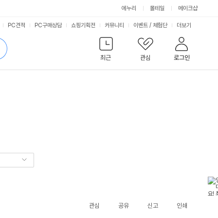
에누리
몰테일
메이크샵
서
PC견적
PC구매상담
쇼핑기획전
커뮤니티
이벤트
/
체험단
더보기
비
검
색
최근
관심
로그인
스
관심
공유
신고
인쇄