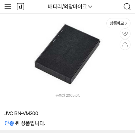
본문 바로가기
다
다나와
배터리/외장마이크
사
검
나
이
색
와
드
메
메
상품비교
인
뉴
관
심
공
유
등록월 2005.01.
JVC BN-VM200
단종
된 상품입니다.