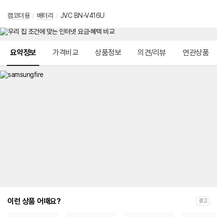
캠코더용
/
배터리
/
JVC BN-V416U
메뉴 네비게이션
요약정보
가격비교
상품정보
의견/리뷰
연관상품
이런 상품 어때요?
광고