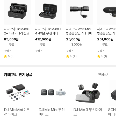
사라모닉 Blink500 B
사라모닉 Blink500 T
사라모닉 Vmic Mini
사라모닉 Vmic5
2+ 4in1 카메라 캠코
4 4채널 무선 카메라
방송용 샷건 카메라마
방송용 샷건 카
더 마이크
마이크 세트
이크
이크
89,000
412,000
25,000
201,000
원
원
원
원
무료
무료
3,000원
무료
포멕스
포멕스
포멕스
포멕스
네이버
네이버
네이버
네이버
페이
페이
페이
페이
리
리
리
5
(
3
)
5
(
4
)
5
(
1
)
별
별
별
뷰
뷰
뷰
점
점
점
수
수
수
카테고리 인기상품
전체보기
DJI Mic Mini 2 무
DJI Mic Mini 무선
DJI Mic 3 무선마이
SON
선마이크
마이크
크
배터