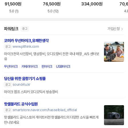
91,500
원
76,500
원
334,000
원
70,
5.0
(1)
5.0
(12)
4.
파워링크
가입신청
광고
코미카 무선마이크,유쾌한생각
www.plthink.com
광고
마이크천국 사진장비, 영상장비, 오디오장비 전문 국내 매장 , A/S 센터보
유
무선마이크
카메라마이크
핀마이크
USB마이크
당신을 위한 음향기기 쇼핑몰
sound4u.kr
광고
마이크 앰프 스피커 오디오믹서 방송장비
핫셀블라드 공식수입원
smartstore.naver.com/hasselblad_official
광고
핫셀블라드 공식스토어 게이트비젼 핫셀블라드의 다양한 소식을 빠르게
만나보세요