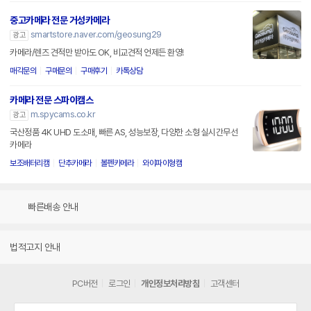
중고카메라 전문 거성카메라
smartstore.naver.com/geosung29
광고
카메라/렌즈 견적만 받아도 OK, 비교견적 언제든 환영!
매각문의
구매문의
구매후기
카톡상담
카메라 전문 스파이캠스
m.spycams.co.kr
광고
국산정품 4K UHD 도소매, 빠른 AS, 성능보장, 다양한 소형 실시간무선
카메라
보조배터리캠
단추카메라
볼펜카메라
와이파이형캠
빠른배송 안내
법적고지 안내
PC버전
로그인
개인정보처리방침
고객센터