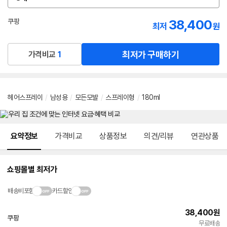
옵
션
선
38,400
쿠팡
최저
원
택
로켓배송
최저가 구매하기
가격비교
1
헤어스프레이
/
남성용
/
모든모발
/
스프레이형
/
180ml
메뉴 네비게이션
요약정보
가격비교
상품정보
의견/리뷰
연관상품
쇼핑몰별 최저가
배송비포함
카드할인
38,400
원
쿠팡
빠른배송
무료배송