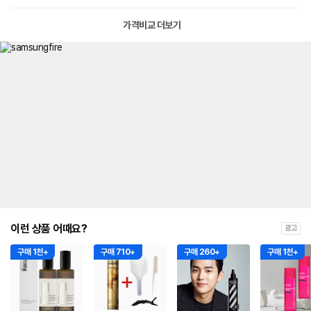
가격비교 더보기
이런 상품 어때요?
광고
구매 1천+
구매 710+
구매 260+
구매 1천+