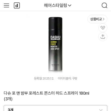
본문 바로가기
다
다나와
헤어스타일링
사
검
나
이
색
와
드
메
메
상품비교
인
뉴
관
심
공
유
등록월 2025.12.
이미지출처: 쿠팡
다슈 포 맨 밤부 포레스트 몬스터 하드 스프레이 180ml
(3개)
3개