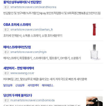
풀빅산샴푸&헤어토닉 반값할인
smartstore.naver.com/wandhkorea
광고
반값할인 및 첫구매5%추가할인,Npay포인트적립행사 및 9회죽염건빵&홍삼크런치드림
GBA 초미세 스프레이
smartstore.naver.com/daehan_lh
광고
초미세 안개분사, 소독용 스프레이, 소형 초미세분무기
헤어스프레이미인닷컴
smartstore.naver.com/miyin
광고
헤어스프레이, 화장품용기, 스프레이용기, 펌프용기, DIY용기, 소분용기
새앙머리 - 한방 헤어케어
www.saeang.co.kr
광고
머리빠짐 고민, 탈모샴푸로 해결! 올라오는 새치 저자극으로 빠르게 새치염색!
탈모샴푸
산성샴푸
새치염색약
헤어에센스
당신의 두피에 봄이오다
m.smartstore.naver.com/bomioda
광고