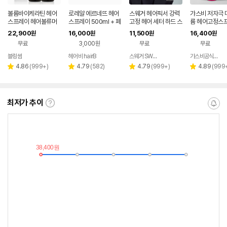
볼륨바이케라틴 헤어
로레알 에르네뜨 헤어
스웨거 헤어픽서 강력
갸스비 저자극 
스프레이 헤어볼류머
스프레이 500ml + 페
고정 헤어 세터 하드 스
륨 헤어고정스프
앞머리픽서 탈모기능
이스실드 + 꼬리빗 +
프레이 워터타입 250
+1
22,900
16,000
11,500
16,400
원
원
원
원
성 볼륨 스프레이 180
티라노집게
ml
무료
3,000원
무료
무료
ml 2개
블링썸
헤어비 hairB
스웨거 SWAGGER
갸스비공식스토어
네이버
네이버
페이
페이
리
리
리
리
4.86
(
999+
)
4.79
(
582
)
4.79
(
999+
)
4.89
(
999
별
별
별
별
뷰
뷰
뷰
뷰
점
점
점
점
수
수
수
수
최저가 추이
최
알
저
림
가
받
추
는
이
중
란?