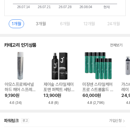
1개월
3개월
6개월
12개월
24개월
카테고리 인기상품
전체보기
아모스프로페셔널
제이숲 스타일제이
미쟝센 스타일케어
갸스
하드 헤어 스프레이
포맨 퍼펙트 세팅
프로 스트롱홀드 헤
레이 
300ml
헤어스프레이 200
어스프레이 300ml
ml
9,190
원
13,900
원
60,000
원
24,
ml
4.6
(34)
4.8
(8)
4.8
(2,796)
4.
파워링크
가입신청
광고