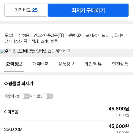
최저가 구매하기
가격비교
25
풋살화
/
남성용
/
인조잔디풋살용(TF)
/
팬텀 GX
/
포지션
:
미드필더
,
골키퍼
/
갑피
:
합성가죽
/
색상
:
스카이블루
메뉴 네비게이션
요약정보
가격비교
상품정보
의견/리뷰
연관상품
쇼핑몰별 최저가
배송비포함
카드할인
45,600
원
이마트몰
빠른배송
3,000원
45,600
원
SSG.COM
빠른배송
3,000원