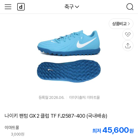
본문 바로가기
다
다나와
축구
사
검
나
이
색
와
드
메
메
상품비교
인
뉴
관
심
공
유
등록월 2026.06.
이미지출처: 이마트몰
나이키 팬텀 GX 2 클럽 TF FJ2587-400 (국내배송)
이마트몰
45,600
최저
원
3,000원