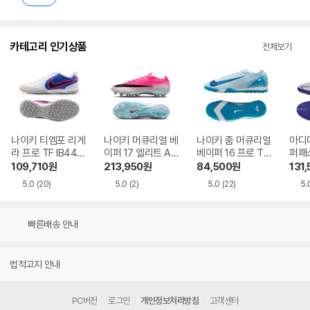
카테고리 인기상품
전체보기
나이키 티엠포 리게
나이키 머큐리얼 베
나이키 줌 머큐리얼
아디다
라 프로 TF IB447
이퍼 17 엘리트 AG
베이퍼 16 프로 TF
퍼패스
7-146
PRO IM5806-90
FQ8687-400
KJ6
109,710
원
213,950
원
84,500
원
131
0
5.0
(20)
5.0
(2)
5.0
(22)
5.
빠른배송 안내
법적고지 안내
PC버전
로그인
개인정보처리방침
고객센터