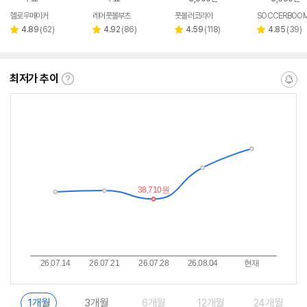
헬로우메이커
레어풋볼부츠
풋볼러코리아
SOCCERBOO
리
리
리
리
4.89
(
62
)
4.92
(
86
)
4.59
(
118
)
4.85
(
39
)
별
별
별
별
뷰
뷰
뷰
뷰
점
점
점
점
수
수
수
수
최저가 추이
최
알
저
림
가
받
추
는
이
중
란?
1개월
3개월
6개월
12개월
24개월