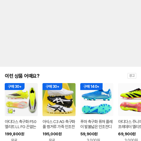
이런 상품 어때요?
광고
구매 30+
구매 30+
구매 140+
아디다스 축구화 F50
아식스 C3 AG 축구화
푸마 축구화 퓨쳐 플레
아디다스 주니어
엘리트 LL FG 끈없는
풀 캥거루 가죽 인조잔
이 발볼넓은 인조잔디
프레데터 엘리트
선수용 손흥민 이강인
디 최상급 1103A121
맨땅 축구화 107939
화 IG7745(옐
199,800
195,000
59,900
69,900
원
원
원
원
JR6458
01
무료
무료
3,000원
3,000원