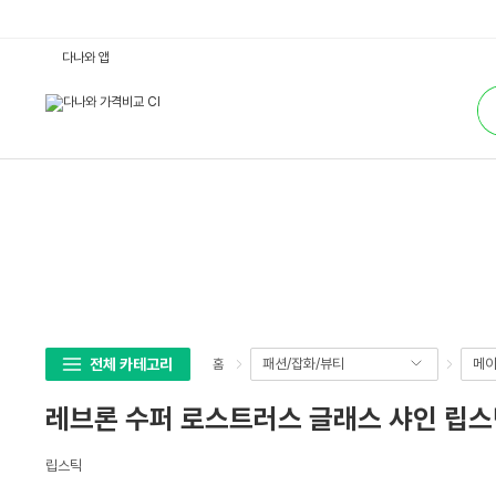
레
다나와 앱
브
론
통
수
합
퍼
검
로
색
스
트
러
스
글
래
스
샤
인
립
스
틱
0
1
5
전체 카테고리
패션/잡화/뷰티
메이
홈
대
즐
미
레브론 수퍼 로스트러스 글래스 샤인 립스틱 0
핑
크
3
상
g
립스틱
세
(1
개)
스