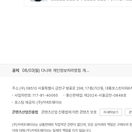
공지
08/03(월) 다나와 개인정보처리방침 개정 안내
주소 (우) 08510 서울특별시 금천구 벚꽃로 298, 17층(가산동, 대륭포스트타워6
사업자번호: 117-81-40065
통신판매업: 제2024-서울금천-0848호
호스팅 제공자: (주)커넥트웨이브
콘텐츠산업진흥법
콘텐츠산업 진흥법에 의한 콘텐츠 보호
자세히보기
콘
(주)커넥트웨이브는 상품판매와 직접적인 관련이 없으며, 모든 상거래의 책임은 구매자와 
이에 대해 (주)커넥트웨이브는 일체의 책임을 지지 않습니다.