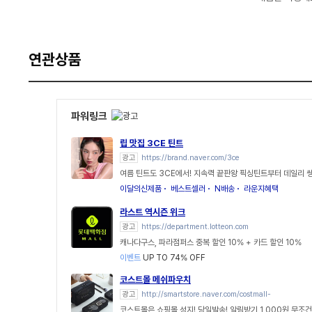
연관상품
파워링크
립 맛집 3CE 틴트
광고
https://brand.naver.com/3ce
여름 틴트도 3CE에서! 지속력 끝판왕 픽싱틴트부터 데일리
이달의신제품
베스트셀러
N배송
라운지혜택
라스트 역시즌 위크
광고
https://department.lotteon.com
캐나다구스, 파라점퍼스 중복 할인 10% + 카드 할인 10%
이벤트
UP TO 74% OFF
코스트몰 메쉬파우치
광고
http://smartstore.naver.com/costmall-
코스트몰은 쇼핑몰 성지! 당일발송! 알림받기 1,000원 무조건