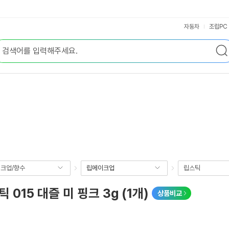
자동차
조립PC
크업/향수
립메이크업
립스틱
15 대즐 미 핑크 3g (1개)
상품비교