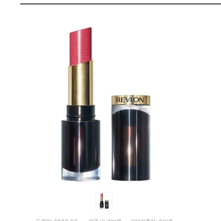
:
펙
다
나
와
가
격
비
교