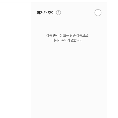
툴
최저가 추이
알
팁
림
보
받
기
기
상품 출시 전 또는 단종 상품으로,
최저가 추이가 없습니다.