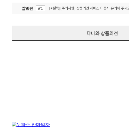
알림판
[※필독][주의사항] 상품의견 서비스 이용시 유의해 주세요
알림
잦은 오류, PC속도 잡자! PC안정화 위해 이건 꼭!
알림
다나와 상품의견