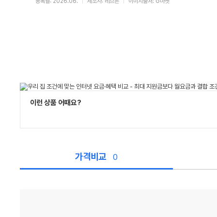
등록월: 2026.06.
제조사: 레브론
이미지출처: G마켓
이런 상품 어때요?
가격비교
0
가
격
비
교