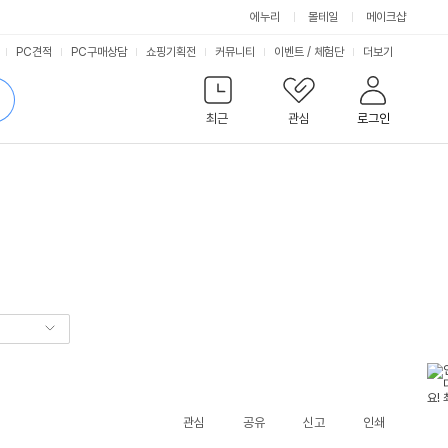
에누리
몰테일
메이크샵
서
PC견적
PC구매상담
쇼핑기획전
커뮤니티
이벤트
/
체험단
더보기
비
검
색
최근
관심
로그인
스
관심
공유
신고
인쇄