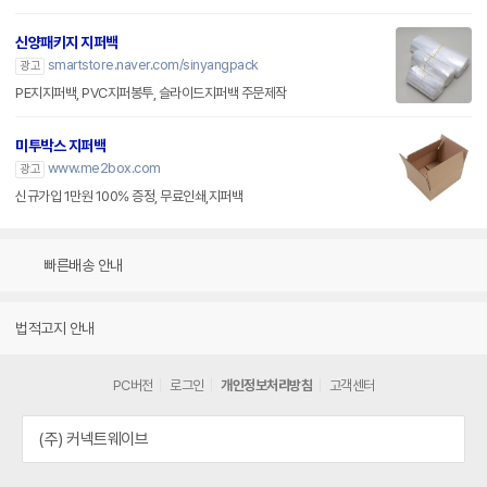
신양패키지 지퍼백
smartstore.naver.com/sinyangpack
광고
PE지지퍼백, PVC지퍼봉투, 슬라이드지퍼백 주문제작
미투박스 지퍼백
www.me2box.com
광고
신규가입 1만원 100% 증정, 무료인쇄,지퍼백
빠른배송 안내
법적고지 안내
PC버전
로그인
개인정보처리방침
고객센터
(주) 커넥트웨이브