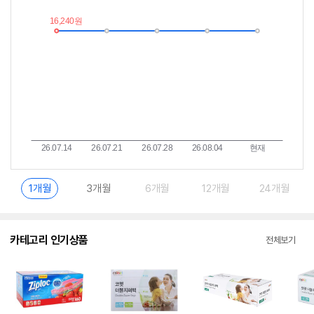
추
는
이
중
란?
1개월
3개월
6개월
12개월
24개월
카테고리 인기상품
전체보기