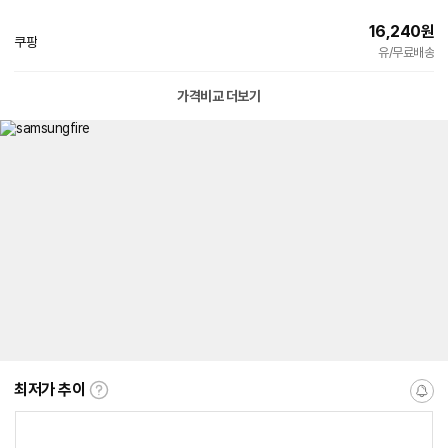
16,240
원
쿠팡
빠른배송
유/무료배송
가격비교 더보기
최저가 추이
최
알
저
림
가
받