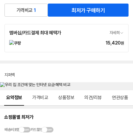
최저가 구매하기
가격비교
1
멤버십/카드결제 최대 혜택가
자세히
15,420
가
원
격
지퍼백
메뉴 네비게이션
요약정보
가격비교
상품정보
의견/리뷰
연관상품
쇼핑몰별 최저가
배송비포함
카드할인