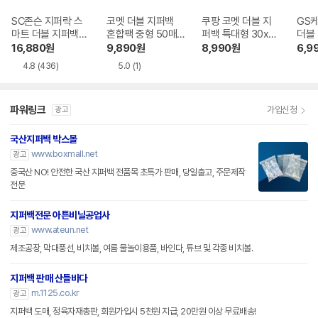
SC존슨 지퍼락 스
코멧 더블 지퍼백
쿠팡 코멧 더블 지
GS
마트 더블 지퍼백
혼합팩 중형 50매
퍼백 특대형 30x3
더블 
냉장용 (대) 160매
+ 대형 50매
5cm 60매
0매
16,880
원
9,890
원
8,990
원
6,9
4.8
(436)
5.0
(1)
파워링크
가입신청
광고
국산지퍼백 박스몰
www.boxmall.net
광고
중국산 NO! 안전한 국산 지퍼백 전품목 초특가 판매, 당일출고, 주문제작
전문
지퍼백전문 아튼비닐공업사
www.ateun.net
광고
제조공장, 막대풍선, 비치볼, 여름 물놀이용품, 바인다, 튜브 및 각종 비치볼.
지퍼백 판매 산들바다
m.1125.co.kr
광고
지퍼백 도매, 정육자재총판, 회원가입시 5천원 지급, 20만원 이상 무료배송!