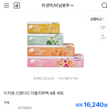
본문 바로가기
다
다나와
위생백/비닐봉투
사
검
나
이
색
와
드
메
메
상품비교
인
뉴
관
심
공
유
등록월 2026.06.
이미지출처: 쿠팡
이지엔 스탠다드 더블지퍼백 4종 세트
쿠팡
16,240
최저
원
유/무료배송
로켓배송