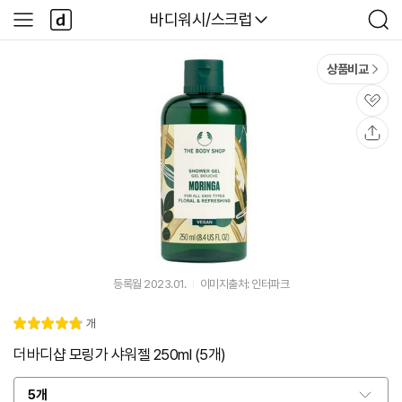
본문 바로가기
다
다나와
바디워시/스크럽
사
검
나
이
색
와
드
메
메
상품비교
인
뉴
관
심
공
유
등록월 2023.01.
이미지출처: 인터파크
리
개
별
4.
뷰
점
8
더바디샵 모링가 샤워젤 250ml (5개)
5개
옵