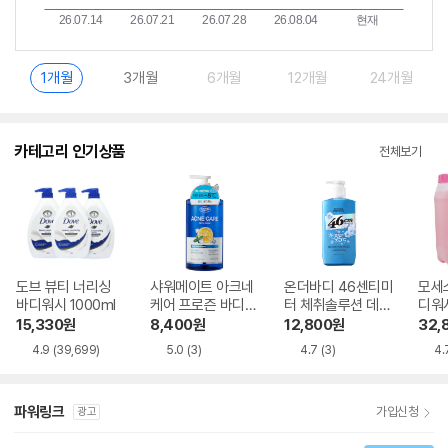
1개월
3개월
6개월
12개월
24개월
카테고리 인기상품
전체보기
도브 뷰티 너리싱
샤워메이트 아크네
온더바디 46센티미
모세
바디워시 1000ml
케어 프로즌 바디워
터 체취솔루션 데오
디워시
시 800g
드란트 약산성 쿨링
15,330
원
8,400
원
12,800
원
32,
바디워시 아이스 블
4.9
(39,699)
5.0
(3)
4.7
(3)
4.
라스트 600ml
파워링크
가입신청
광고