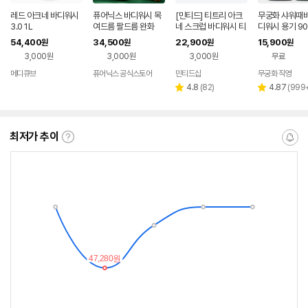
레드 아크네 바디워시
퓨어닉스 바디워시 목
[민티드] 티트리 아크
무궁화 샤워때비
3.0 1L
여드름 팔드름 완화
네 스크럽 바디워시 티
디워시 용기 90
트리향, 500ml, 2개
개 (사해소금/
54,400
34,500
22,900
15,900
원
원
원
원
이)
3,000원
3,000원
3,000원
무료
메디큐브
퓨어닉스 공식스토어
민티드샵
무궁화 직영
네이버
네이버
네
페이
페이
페
리
리
4.8
(
82
)
4.87
(
999
별
별
뷰
뷰
점
점
수
수
최저가 추이
최
알
저
림
가
받
추
는
이
중
란?