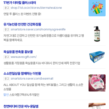
11번가 더마힐 플러스데이
shop.11st.co.kr/stores/dermahealzone
광고
연말 투 플러스 원 이벤트 진행 중!
유기농인증 안전한 건강화장품
smartstore.naver.com/mommysgreenlife
광고
자연그대로 건강하고 안전한 유기농화장품으로 아름다움을 유지하고 행
복을 함께하세요.
욕실용품 판촉물 홍보물
www.aveogift.com/
광고
생활용품 가정용품 욕실용품 티슈 바디워시 문의 인쇄 제작 전문기업
소소한일상을 함께하는 더빈몰
smartstore.naver.com/beanmall
광고
ALL ABOUT YOU 일상을 함께 하는 뷰티&헬스 그리고 생활의 소소한
쇼핑몰
할인
스토어찜구독5%추가할인
천연바디바 전문 비누옹달샘