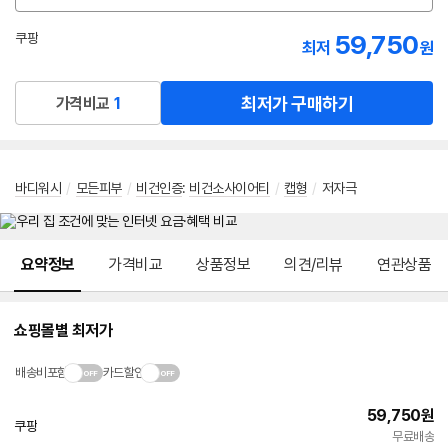
션
선
59,750
쿠팡
최저
원
택
로켓배송
최저가 구매하기
가격비교
1
바디워시
/
모든피부
/
비건인증
:
비건소사이어티
/
캡형
/
저자극
메뉴 네비게이션
요약정보
가격비교
상품정보
의견/리뷰
연관상품
쇼핑몰별 최저가
배송비포함
카드할인
59,750
원
쿠팡
빠른배송
무료배송