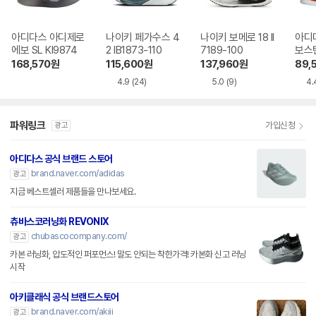
아디다스 아디제로
나이키 페가수스 4
나이키 보메로 18 II
아디
에보 SL KI9874
2 IB1873-110
7189-100
보스턴
168,570
원
115,600
원
137,960
원
89,
4.9
(24)
5.0
(9)
4.
파워링크
가입신청
광고
아디다스 공식 브랜드 스토어
brand.naver.com/adidas
광고
지금 베스트셀러 제품들을 만나보세요.
츄바스코러닝화 REVONIX
chubascocompany.com/
광고
카본 러닝화, 압도적인 퍼포먼스! 말도 안되는 착한가격! 카본화 신고 러닝
시작
아키클래식 공식 브랜드스토어
brand.naver.com/akiii
광고