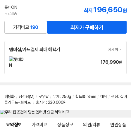
롯데ON
196,650
최저
원
무료배송
최저가 구매하기
가격비교
190
멤버십/카드결제 최대 혜택가
자세히
176,990
가
원
격
러닝화
/
남성용(M)
/
로우탑
/
무게
:
250g
/
힐드롭
:
8mm
/
메쉬
/
색상: 실버
클라우드+화이트
/
출시가: 230,000원
메뉴 네비게이션
요약정보
가격비교
상품정보
의견/리뷰
연관상품