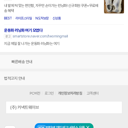
내 발에 딱 맞는 편안함, 자꾸만 손이가는 런닝화! 신규회원 쿠폰+무료배
송 혜택
BEST
라이프스타일
N도착보장
신상품
운동화 러닝화 여기 모였다
smartstore.naver.com/twomingmall
광고
지금 제일 잘 나가는 운동화 러닝화는 여기
빠른배송 안내
법적고지 안내
PC버전
로그인
개인정보처리방침
고객센터
(주) 커넥트웨이브
인터넷 가입 비교 서비스 오픈
NEW