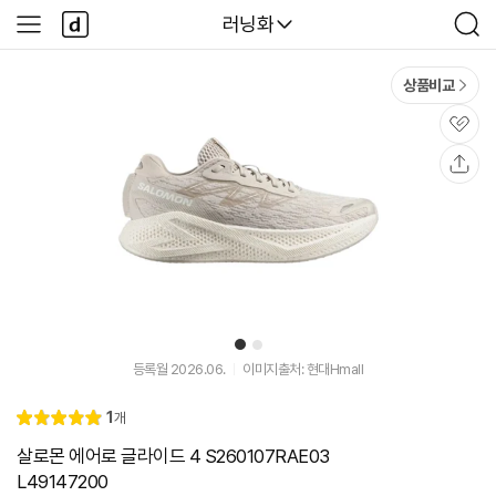
본문 바로가기
다
다나와
러닝화
사
검
나
이
색
와
드
메
메
상품비교
인
뉴
관
심
공
유
1
2
등록월 2026.06.
이미지출처: 현대Hmall
리
1
개
별
5.
뷰
점
0
살로몬 에어로 글라이드 4 S260107RAE03
L49147200