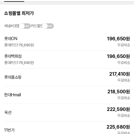
쇼핑몰별 최저가
배송비포함
카드할인
196,650
원
롯데ON
롯데카드
176,990원
무료배송
196,650
원
롯데백화점
롯데카드
176,990원
무료배송
217,410
원
롯데홈쇼핑
무료배송
218,500
원
현대Hmall
무료배송
222,590
원
옥션
무료배송
225,680
원
11번가
무료배송