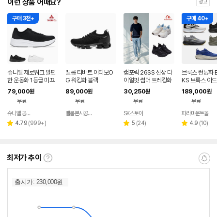
이런 상품 어때요?
광고
구매 3천+
구매 40+
슈니엘 제로워크 발편
밸롭 티바트 아티보O
캠포릭 26SS 신상 다
브룩스 런닝화 
한 운동화 1등급 미끄
G 워킹화 블랙
이얼핏 썸머 트레킹화
KS 브룩스 아
럼방지 키높이 런닝화
남성
GTS 25 워킹
79,000
89,000
30,250
189,000
원
원
원
원
러닝화 (5color
무료
무료
무료
무료
슈니엘 공식 온라인스토어
밸롭본사공식몰
SK스토아
파라마운트몰
네이버
네이버
네이
페이
페이
버페
리
리
리
4.79
(
999+
)
5
(
24
)
4.9
(
10
)
별
별
별
이
뷰
뷰
뷰
점
점
점
수
수
수
최저가 추이
최
알
저
림
가
받
추
는
이
중
란?