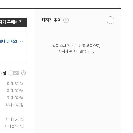
툴
최저가 추이
저가 구매하기
알
팁
림
보
받
기
기
보다 낮아요!
상품 출시 전 또는 단종 상품으로,
최저가 추이가 없습니다.
툴
 포함
팁
보
최대 3개월
기
최대 3개월
최대 3개월
최대 16개월
최대 15개월
최대 24개월