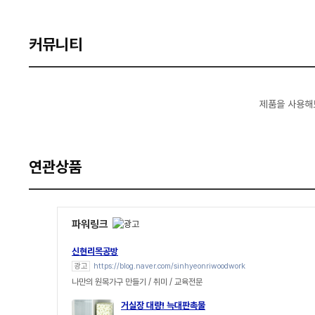
커뮤니티
제품을 사용해
연관상품
파워링크
신현리목공방
광고
https://blog.naver.com/sinhyeonriwoodwork
나만의 원목가구 만들기 / 취미 / 교육전문
거실장 대량! 늑대판촉물