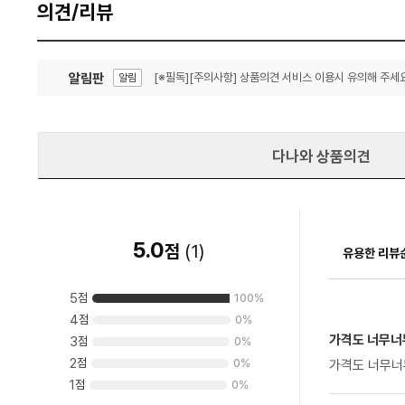
의견/리뷰
알림판
[※필독][주의사항] 상품의견 서비스 이용시 유의해 주세요
알림
잦은 오류, PC속도 잡자! PC안정화 위해 이건 꼭!
알림
다나와 상품의견
5.0
점
(
1
)
유용한 리뷰
5
점
100
%
4
점
0
%
가격도 너무너무
3
점
0
%
2
점
0
%
1
점
0
%