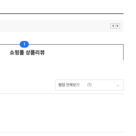
이
다
전
음
보
보
기
기
1
쇼핑몰 상품리뷰
(
1
)
별점 전체보기