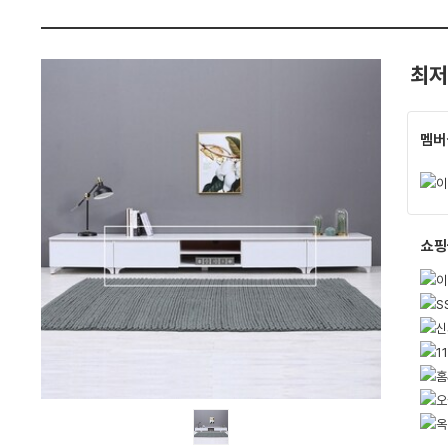
펙
최저
멤버
쇼핑