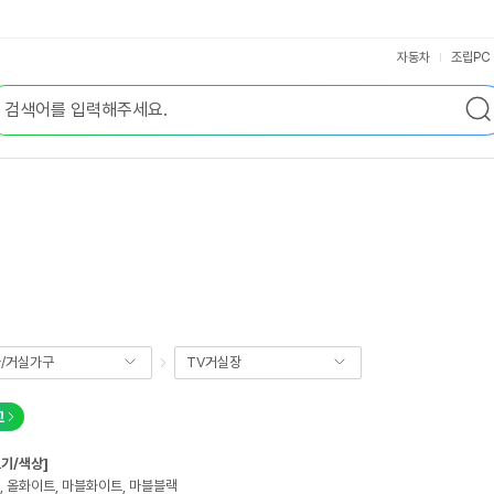
자동차
조립PC
/거실가구
TV거실장
교
크기/색상]
오크, 올화이트, 마블화이트, 마블블랙