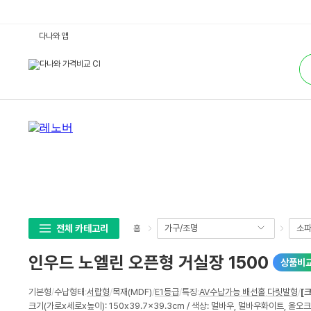
인
다나와 앱
우
드
통
노
합
엘
검
린
색
오
픈
형
거
실
장
1
5
0
0
:
다
나
와
가
전체 카테고리
가구/조명
소파
홈
격
비
교
인우드 노엘린 오픈형 거실장 1500
상품비
상
기본형
/
수납형태
:
서랍형
/
목재(MDF)
/
E1등급
/
특징
:
AV수납가능
,
배선홀
,
다릿발형
/
[
세
크기(가로x세로x높이): 150x39.7x39.3cm / 색상: 멀바우, 멀바우화이트, 올
스