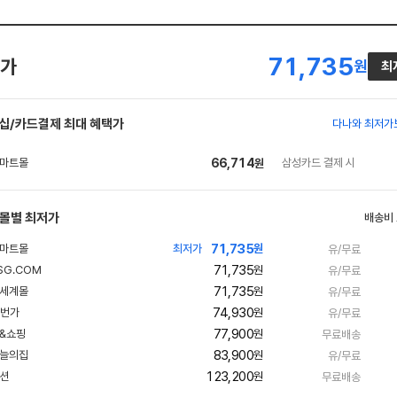
71,735
가
원
최
십/카드결제 최대 혜택가
다나와 최저가
66,714
삼성카드 결제 시
원
몰별 최저가
배송비
71,735
최저가
원
유/무료
71,735
원
유/무료
71,735
원
유/무료
74,930
원
유/무료
77,900
원
무료배송
83,900
원
유/무료
123,200
원
무료배송