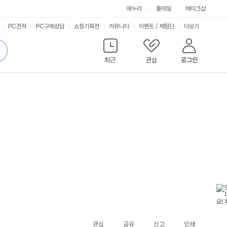
에누리
몰테일
메이크샵
서
PC견적
PC구매상담
쇼핑기획전
커뮤니티
이벤트
/
체험단
더보기
비
검
색
최근
관심
로그인
스
관심
공유
신고
인쇄