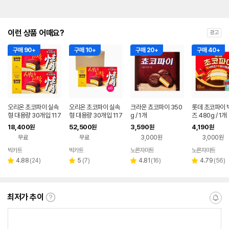
이런 상품 어때요?
광고
구매 90+
구매 10+
구매 20+
구매 40+
오리온 초코파이 실속
오리온 초코파이 실속
크라운 쵸코파이 350
롯데 초코파이 
형 대용량 30개입 117
형 대용량 30개입 117
g / 1개
즈 480g / 1개
0g X 2개
0g X 6개 1박스
18,400
52,500
3,590
4,190
원
원
원
원
무료
무료
3,000원
3,000원
빅카트
빅카트
노른자마트
노른자마트
리
리
리
리
4.88
(
24
)
5
(
7
)
4.81
(
16
)
4.79
(
56
)
별
별
별
별
뷰
뷰
뷰
뷰
점
점
점
점
수
수
수
수
최저가 추이
최
알
저
림
가
받