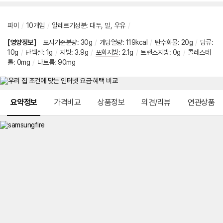
파이
/
10개입
/
알레르기성분
:
대두
,
밀
,
우유
/
[영양정보]
표시기준분량
:
30g
/
개당열량
:
119kcal
/
탄수화물
:
20g
/
당류
:
10g
/
단백질
:
1g
/
지방
:
3.9g
/
포화지방
:
2.1g
/
트랜스지방
:
0g
/
콜레스테
롤
:
0mg
/
나트륨
:
90mg
메뉴 네비게이션
요약정보
가격비교
상품정보
의견/리뷰
연관상품