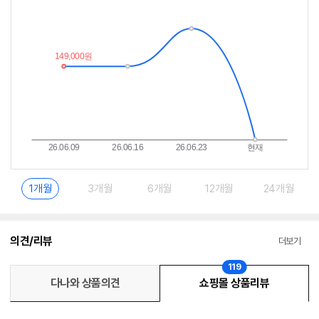
추
는
이
중
란?
1개월
3개월
6개월
12개월
24개월
의견/리뷰
더보기
119
다나와 상품의견
쇼핑몰 상품리뷰