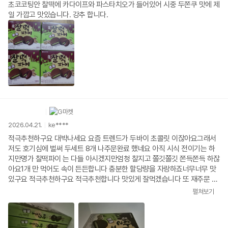
초코코팅안 찰떡에 카다이프와 파스타치오가 들어있어 시중 두쫀쿠 맛에 제
일 가깝고 맛있습니다. 강추 합니다.
2026.04.21.
ke****
적극추천하구요 대박나세요 요즘 트렌드가 두바이 초콜릿 이잖아요그래서
저도 호기심에 벌써 두세트 8개 나주문완료 했네요 아직 시식 전이기는 하
지만명가 찰떡파이 는 다들 아시겠지만엄청 찰지고 쫄깃쫄깃 쫀득쫀득 하잖
아요1개 만 먹어도 속이 든든합니다 충분한 할당량을 자랑하죠너무너무 맛
있구요 적극추천하구요 적극추천합니다 맛있게 잘먹겠습니다 또 재주문 하
겠습니다 많이 파시구요 대박나세요 수고하세요
펼쳐보기