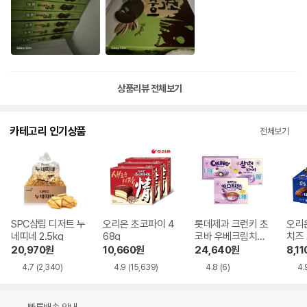
상품리뷰 전체보기
카테고리 인기상품
전체보기
SPC삼립 디저트 누
오리온 초코파이 4
롯데제과 크런키 초
오리
네띠네 2.5kg
68g
코바 우베크림치즈
치즈 
330g + 카스타드
g
20,970
원
10,660
원
24,640
원
8,11
우베라떼 414g +
4.7
(2,340)
4.9
(15,639)
4.8
(6)
4.
찰떡파이 우베크림
치즈 250g
빠른배송 안내