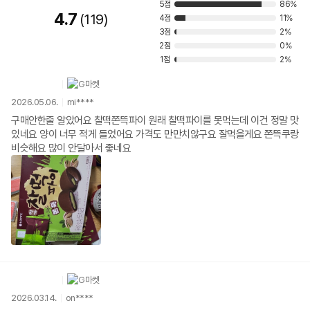
5점
86%
4.7
119
4점
11%
3점
2%
2점
0%
1점
2%
2026.05.06.
mi****
구매안한줄 알았어요 찰떡쫀뜩파이 원래 찰떡파이를 못먹는데 이건 정말 맛
있네요 양이 너무 적게 들었어요 가격도 만만치않구요 잘먹을게요 쫀뜩쿠랑
비슷해요 많이 안달아서 좋네요
2026.03.14.
on****