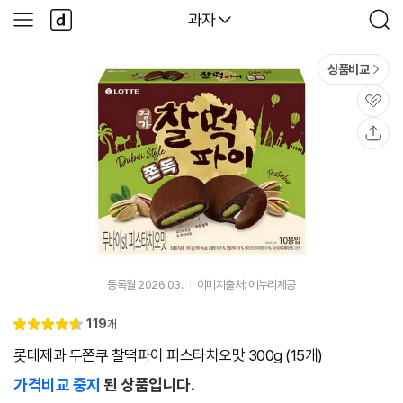
본문 바로가기
다
다나와
과자
사
검
나
이
색
와
드
메
메
상품비교
인
뉴
관
심
공
유
등록월 2026.03.
이미지출처: 에누리제공
리
119
개
별
4.
뷰
점
7
롯데제과 두쫀쿠 찰떡파이 피스타치오맛 300g (15개)
가격비교 중지
된 상품입니다.