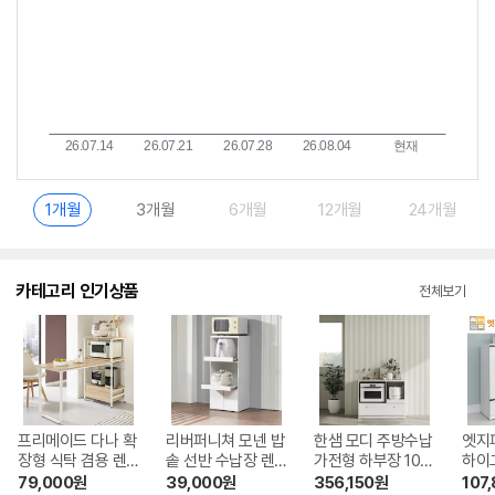
1개월
3개월
6개월
12개월
24개월
카테고리 인기상품
전체보기
프리메이드 다나 확
리버퍼니쳐 모넨 밥
한샘 모디 주방수납
엣지
장형 식탁 겸용 렌
솥 선반 수납장 렌
가전형 하부장 100
하이
지대
지대 500
cm
븐렌
79,000
원
39,000
원
356,150
원
107