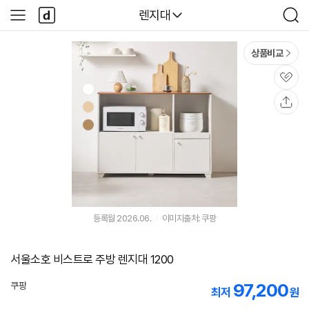
본문 바로가기
다
다나와
렌지대
사
검
나
이
색
와
드
메
메
상품비교
인
뉴
관
심
공
유
등록월 2026.06.
이미지출처: 쿠팡
서울소호 비스트로 주방 렌지대 1200
97,200
쿠팡
최저
원
로켓배송