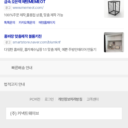
금속 오븐렉 메멋MEMEOT
www.memeot.com/
광고
100%주문 제작,풀용접 상품, 맞춤 제작 가능
톡톡문의
카카오톡문의
메멋홈페이지
홈바장 맞춤제작 블룸키친
smartstore.naver.com/blumknf
광고
다양한 홈바장, 홈카페수납장 1:1 맞춤 제작, 예쁜 주방인테리어 만들기
빠른배송 안내
법적고지 안내
PC버전
로그인
개인정보처리방침
고객센터
(주) 커넥트웨이브