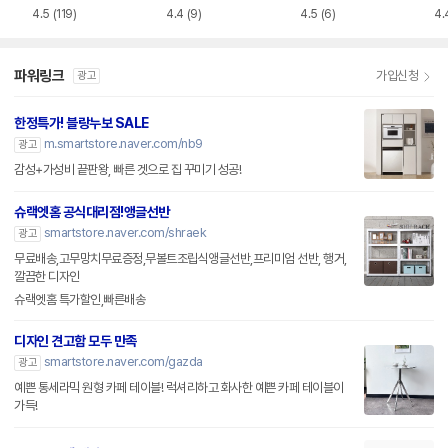
4.5
(119)
4.4
(9)
4.5
(6)
4.
파워링크
가입신청
광고
한정특가! 블랑누보 SALE
m.smartstore.naver.com/nb9
광고
감성+가성비 끝판왕, 빠른 겟으로 집 꾸미기 성공!
슈랙엣홈 공식대리점!앵글선반
smartstore.naver.com/shraek
광고
무료배송,고무망치무료증정,무볼트조립식앵글선반,프리미엄 선반, 행거,
깔끔한 디자인
슈랙엣홈 특가할인,빠른배송
디자인 견고함 모두 만족
smartstore.naver.com/gazda
광고
예쁜 통세라믹 원형 카페 테이블! 럭셔리하고 화사한 예쁜 카페 테이블이
가득!