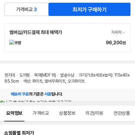
최저가 구매하기
가격비교
3
멤버십/카드결제 최대 혜택가
자세히
96,200
가
원
격
렌지대
/
도어형
/
목재(MDF 외)
/
밥솥수납
/
크기(가로x세로x높이): 115x40x
85.5cm
/
색상: 화이트, 멀바우화이트, 오크화이트
배송비 무료
의 기준은
서울
입니다.
메뉴 네비게이션
요약정보
가격비교
상품정보
의견/리뷰
연관상품
쇼핑몰별 최저가