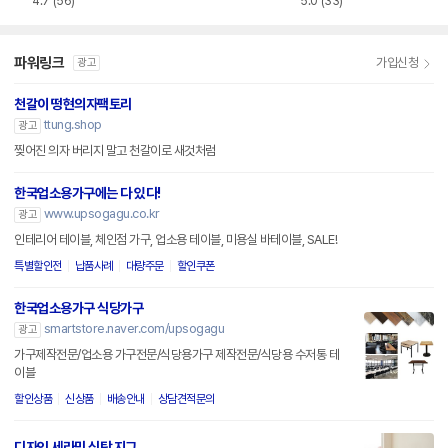
4.7
(56)
5.0
(33)
파워링크
가입신청
광고
천갈이 떵현의자팩토리
ttung.shop
광고
찢어진 의자 버리지 말고 천갈이로 새것처럼
한국업소용가구에는 다 있다!
www.upsogagu.co.kr
광고
인테리어 테이블, 체인점 가구, 업소용 테이블, 미용실 바테이블, SALE!
특별할인전
납품사례
대량주문
할인쿠폰
한국업소용가구 식당가구
smartstore.naver.com/upsogagu
광고
가구제작전문/업소용 가구전문/식당용가구 제작전문/식당용 수저통 테
이블
할인상품
신상품
배송안내
상담견적문의
디자인 세라믹 식탁 지그