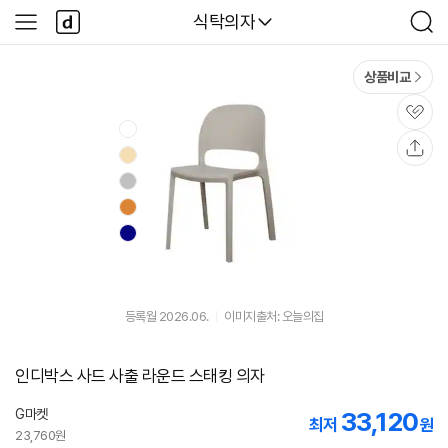
본문 바로가기
다
다나와
식탁의자
사
검
나
이
색
와
드
메
메
상품비교
인
뉴
관
심
공
유
등록월 2026.06.
이미지출처: 오늘의집
인디박스 사드 사출 라운드 스태킹 의자
G마켓
33,120
최저
원
23,760원