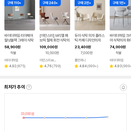
구매 110+
구매 240+
구매 2천+
구매 1천+
바이더하임 리아체어
[아인스미] 브리엘 패
듀이 식탁 의자 플라스
바이더하임 크
월넛블랙 그레이 식탁
브릭 철제 회전 식탁의
틱 카페 디자인의자
어 식탁의자 화
의자 인테리어 디자인
자
활발수 인테리어
58,900
109,000
23,400
74,000
원
원
원
원
카페의자 테이블
테이블의자
착불
10,000원
7,000원
착불
바이더하임
아인스미 einsme
폴인퍼니
바이더하임
네이버
네이버
페이
페이
리
리
리
리
4.92
(
875
)
4.76
(
799
)
4.84
(
999+
)
4.93
(
999
별
별
별
별
뷰
뷰
뷰
뷰
점
점
점
점
수
수
수
수
최저가 추이
최
알
저
림
가
받
추
는
이
중
란?