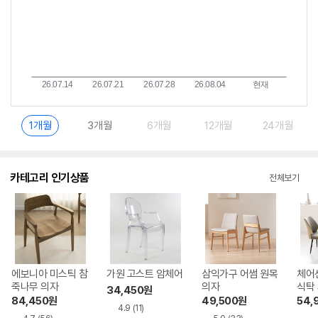
1개월
3개월
6개월
12개월
24개월
카테고리 인기상품
전체보기
에보니아 미스틱 참
가원 고스트 암체어
삼익가구 어썸 원목
체어
죽나무 의자
의자
식탁
34,450
원
84,450
원
49,500
원
54,
4.9
(11)