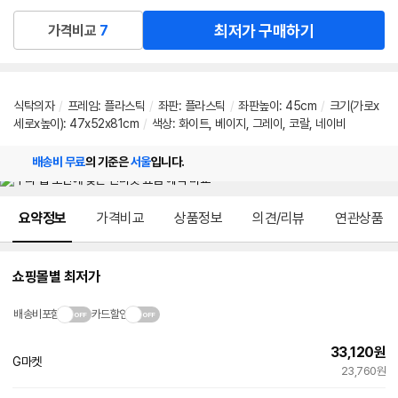
최저가 구매하기
가격비교
7
식탁의자
/
프레임
:
플라스틱
/
좌판
:
플라스틱
/
좌판높이
:
45cm
/
크기(가로x
세로x높이): 47x52x81cm
/
색상: 화이트, 베이지, 그레이, 코랄, 네이비
배송비 무료
의 기준은
서울
입니다.
메뉴 네비게이션
요약정보
가격비교
상품정보
의견/리뷰
연관상품
쇼핑몰별 최저가
배송비포함
카드할인
33,120
원
G마켓
23,760원