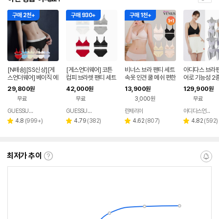
구매 2천+
구매 930+
구매 1천+
[N배송][SS신상][게
[게스언더웨어] 코튼
비너스 브라 팬티 세트
아디다스 브라팬
스언더웨어] 베이직 에
컴피 브라렛 팬티 세트
속옷 인견 쿨 메쉬 편한
어로 기능성 2
센셜 포인트 와이어 브
- 4Colors
노와이어 심리스 여성
29,800
42,000
13,900
129,900
원
원
원
원
라팬티세트
속옷 빅사이즈 몰드
무료
무료
3,000원
무료
GUESSUNDERWEAR
GUESSUNDERWEAR
란제리아
아디다스언더웨어 공식스토어
네이버
네이버
네이버
페이
페이
페이
리
리
리
리
4.8
(
999+
)
4.79
(
382
)
4.62
(
807
)
4.82
(
592
)
별
별
별
별
뷰
뷰
뷰
뷰
점
점
점
점
수
수
수
수
최저가 추이
최
알
저
림
가
받
추
는
이
중
란?