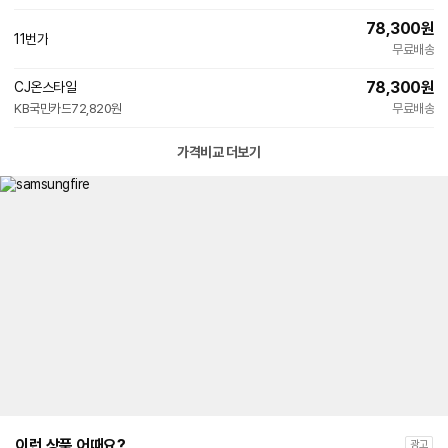
78,300
원
11번가
무료배송
78,300
원
CJ온스타일
KB국민카드
72,820원
무료배송
가격비교 더보기
이런 상품 어때요?
광고