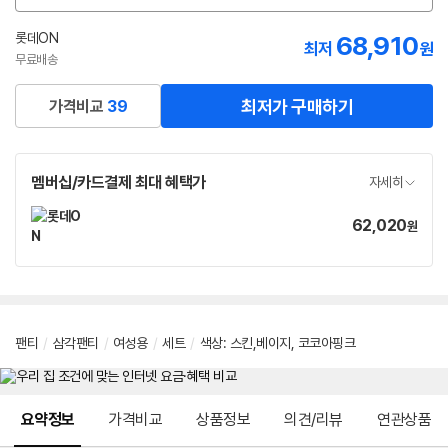
션
선
롯데ON
68,910
최저
원
택
무료배송
최저가 구매하기
가격비교
39
멤버십/카드결제 최대 혜택가
자세히
62,020
가
원
격
팬티
/
삼각팬티
/
여성용
/
세트
/
색상
:
스킨,베이지
,
코코아핑크
메뉴 네비게이션
요약정보
가격비교
상품정보
의견/리뷰
연관상품