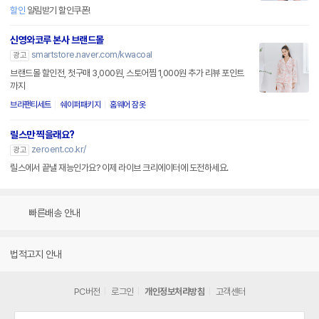
할인
알림받기 할인쿠폰!
신영와코루 본사 브랜드몰
smartstore.naver.com/kwacoal
광고
브랜드몰 할인전, 첫구매 3,000원, 스토어찜 1,000원 추가 리뷰 포인트
까지
브라팬티세트
쉐이퍼패키지
홈웨어 잠옷
릴스만 찍을래요?
zeroent.co.kr/
광고
릴스에서 끝낼 재능인가요? 이제 라이브 크리에이터에 도전하세요.
빠른배송 안내
법적고지 안내
PC버전
로그인
개인정보처리방침
고객센터