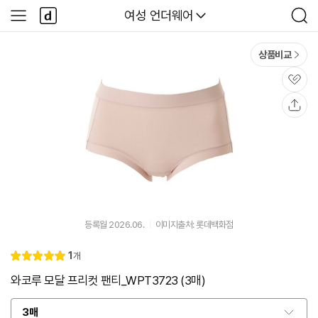
본문 바로가기
다
다나와
여성 언더웨어
사
검
나
이
색
와
드
메
메
상품비교
인
뉴
관
심
공
유
등록월 2026.06.
이미지출처: 롯데백화점
리
1
개
별
5.
뷰
점
0
와코루 모달 프리컷 팬티_WPT3723 (3매)
3매
옵