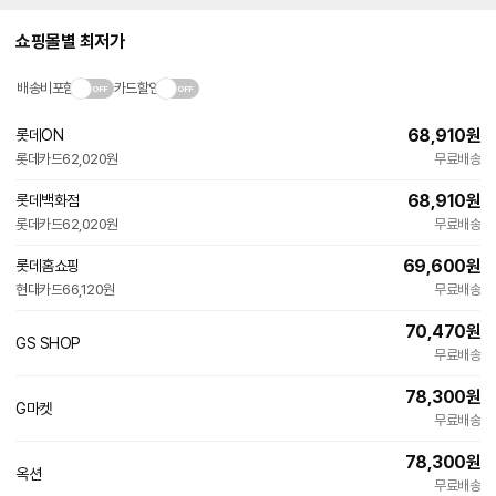
쇼핑몰별 최저가
배송비포함
카드할인
68,910
원
롯데ON
롯데카드
62,020원
무료배송
68,910
원
롯데백화점
롯데카드
62,020원
무료배송
69,600
원
롯데홈쇼핑
현대카드
66,120원
무료배송
70,470
원
GS SHOP
무료배송
78,300
원
G마켓
무료배송
78,300
원
옥션
무료배송