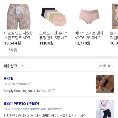
더보엠 인견 시원한
도씨 노라인 심리스
비너스 소피트 팬티
솔브 
스판 트렁크 MPT9
퓨징 팬티 5종 세트
VPT6138-RN-EU
각팬티
011
S
13,644
원
11,180
원
13,770
원
16,
5.0
(1)
파워링크
가입신청
광고
ARTE
artemood.kr/
광고
Simply Beautiful, Naturally You. ARTE
BEST 아디다스 언더웨어
brand.naver.com/adidasunderwaer
광고
감각적인 언더웨어 X 아디다스, 특별한 퍼포먼스를 직접 느껴보세요