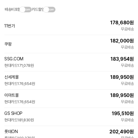
배송비포함
카드할인
178,680
원
11번가
무료배송
182,000
원
쿠팡
무료배송
183,954
원
SSG.COM
현대카드
171,078원
무료배송
189,950
원
신세계몰
현대카드
176,654원
무료배송
189,950
원
이마트몰
현대카드
176,654원
무료배송
195,510
원
GS SHOP
현대카드
181,830원
무료배송
202,490
원
롯데ON