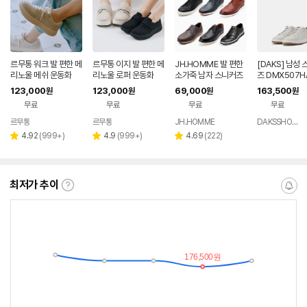
르무통 워크 발 편한 메
르무통 이지 발 편한 메
JH.HOMME 발 편한
[DAKS] 남성
리노울 메쉬 운동화
리노울 로퍼 운동화
소가죽 남자 스니커즈
즈 DMX507H
단화 정장 캐주얼화
123,000
123,000
69,000
163,500
원
원
원
원
무료
무료
무료
무료
르무통
르무통
JH.HOMME
DAKSSHOESMALL
네이버
페이
리
리
리
4.92
(
999+
)
4.9
(
999+
)
4.69
(
222
)
별
별
별
뷰
뷰
뷰
점
점
점
수
수
수
최저가 추이
최
알
저
림
가
받
추
는
이
중
란?