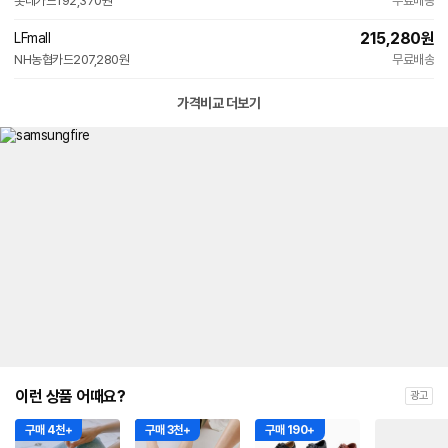
롯데카드
192,370원
무료배송
215,280
원
LFmall
NH농협카드
207,280원
무료배송
가격비교 더보기
이런 상품 어때요?
광고
구매 4천+
구매 3천+
구매 190+