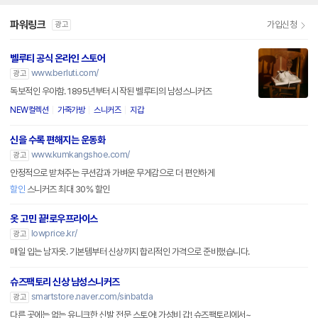
파워링크
가입신청
광고
벨루티 공식 온라인 스토어
www.berluti.com/
광고
독보적인 우아함. 1895년부터 시작된 벨루티의 남성스니커즈
NEW컬렉션
가죽가방
스니커즈
지갑
신을 수록 편해지는 운동화
www.kumkangshoe.com/
광고
안정적으로 받쳐주는 쿠션감과 가벼운 무게감으로 더 편안하게
할인
스니커즈 최대 30% 할인
옷 고민 끝!로우프라이스
lowprice.kr/
광고
매일 입는 남자옷. 기본템부터 신상까지 합리적인 가격으로 준비했습니다.
슈즈팩토리 신상 남성스니커즈
smartstore.naver.com/sinbatda
광고
다른 곳에는 없는 유니크한 신발 전문 스토어! 가성비 갑! 슈즈팩토리에서~