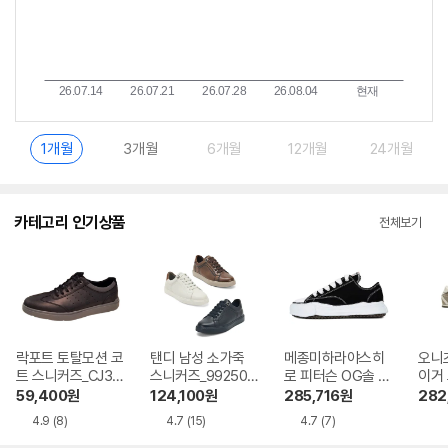
1개월
3개월
6개월
12개월
24개월
카테고리 인기상품
전체보기
락포트 토탈모션 코
탠디 남성 소가죽
메종미하라야스히
오니
트 스니커즈_CJ310
스니커즈_992501
로 피터슨 OG솔 캔
이거 
6
4
버스 스니커즈 A01
1183
59,400
원
124,100
원
285,716
원
282
FW702
4.9
(8)
4.7
(15)
4.7
(7)