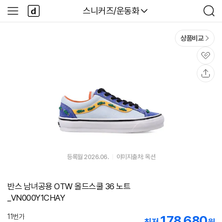
본문 바로가기
다
다나와
스니커즈/운동화
사
검
나
이
색
와
드
메
메
상품비교
인
뉴
관
심
공
유
등록월 2026.06.
이미지출처: 옥션
반스 남녀공용 OTW 올드스쿨 36 노트
_VN000Y1CHAY
11번가
178,680