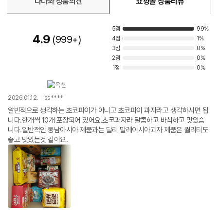
다나와 상품의견
쇼핑몰 상품리뷰
5점
99%
4.9
999+
4점
1%
3점
0%
2점
0%
1점
0%
2026.01.12.
ss****
알빈적으로 생각하는 초코파이가 아니고 초코파이 과자라고 생각하시면 됩
니다.한개씩 10개 포장되어 있어요.초코과자라 달콤하고 바삭하고 맛있습
니다.일반적인 동남아시아 제품과는 달리 말레이시아괴자 제품은 퀄리티도
좋고 맛있는것 같아요.