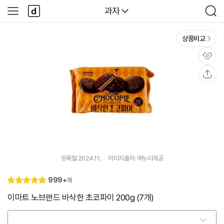
본문 바로가기
다
다나와
과자
사
검
나
이
색
와
드
메
메
상품비교
인
뉴
관
심
공
유
등록월 2024.11.
이미지출처: 에누리제공
리
999+
개
별
5.
뷰
점
0
이마트 노브랜드 바삭한 초코파이 200g (7개)
옵