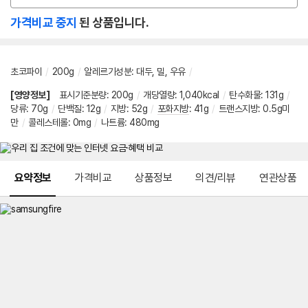
션
가격비교 중지
된 상품입니다.
선
택
초코파이
/
200g
/
알레르기성분
:
대두
,
밀
,
우유
/
[영양정보]
표시기준분량
:
200g
/
개당열량
:
1,040kcal
/
탄수화물
:
131g
/
당류
:
70g
/
단백질
:
12g
/
지방
:
52g
/
포화지방
:
41g
/
트랜스지방
:
0.5g미
만
/
콜레스테롤
:
0mg
/
나트륨
:
480mg
메뉴 네비게이션
요약정보
가격비교
상품정보
의견/리뷰
연관상품