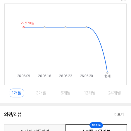
최
알
저
림
가
받
추
는
이
중
란?
1개월
3개월
6개월
12개월
24개월
의견/리뷰
더보기
999+