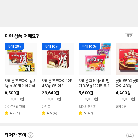
이런 상품 어때요?
광고
구매 20+
구매 10+
구매 100+
오리온 초코파이 정 3
오리온 초코파이 12P
오리온 후레쉬베리 딸
롯데 5500 
6g x 30개 단체 간식
468g 8케이스
기 336g 12개입 외 1
파이 480g
외2
1종 초코파이 카스타드
9,500
26,640
5,600
4,400
원
원
원
원
3,000원
3,000원
3,000원
3,000원
마마드카테고리
아신몰
웨어하우스31
과자마켓
리
리
리
4.2
(
5
)
4.5
(
4
)
5
(
42
)
별
별
별
뷰
뷰
뷰
점
점
점
수
수
수
최저가 추이