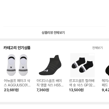
상품리뷰 전체보기
카테고리 인기상품
전체보기
어뉴골프 페이크 삭
아디다스골프 베이
르꼬끄골프 컬러배
헤지
스 AGGUUSC01
직 앵클 삭스 HS55
색 숏 삭스 GP321
페드 
WH
43
MSO81_BLCK
SS6
23,681
원
7,360
원
13,500
원
9,4