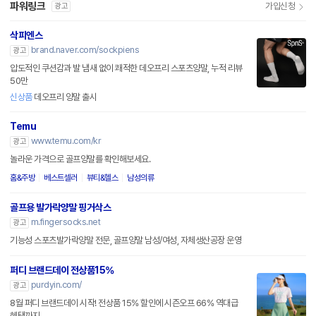
파워링크
가입신청
광고
삭피엔스
brand.naver.com/sockpiens
광고
압도적인 쿠션감과 발 냄새 없이 쾌적한 데오프리 스포츠양말, 누적 리뷰
50만
신상품
데오프리 양말 출시
Temu
www.temu.com/kr
광고
놀라운 가격으로 골프양말를 확인해보세요.
홈&주방
베스트셀러
뷰티&헬스
남성의류
골프용 발가락양말 핑거삭스
m.fingersocks.net
광고
기능성 스포츠발가락양말 전문, 골프양말 남성/여성, 자체생산공장 운영
퍼디 브랜드데이 전상품15%
purdyin.com/
광고
8월 퍼디 브랜드데이 시작! 전상품 15% 할인에 시즌오프 66% 역대급
혜택까지