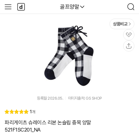
본문 바로가기
다
다나와
골프양말
사
검
나
이
색
와
드
메
메
상품비교
인
뉴
관
심
공
유
등록월 2026.05.
이미지출처: GS SHOP
리
1
개
별
5.
뷰
점
0
파리게이츠 슈레이스 리본 논슬립 중목 양말
521F1SC201_NA