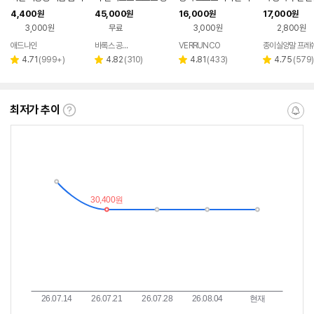
을 겨울 배드민턴 러닝
말 축구 골프 러닝 헬스
이클 러닝 트렉킹 골프
프 스포츠 종이
4,400
45,000
16,000
17,000
원
원
원
원
농구 골프 스포츠 양말
운동 마라톤
발가락 양말
말 남 여 빅사이
3,000원
무료
3,000원
2,800원
애드나인
바록스 공식몰
VERRUNCO
종이실양말 프레
네이버
페이
리
리
리
리
4.71
(
999+
)
4.82
(
310
)
4.81
(
433
)
4.75
(
579
)
별
별
별
별
뷰
뷰
뷰
뷰
점
점
점
점
수
수
수
수
최저가 추이
최
알
저
림
가
받
추
는
이
중
란?