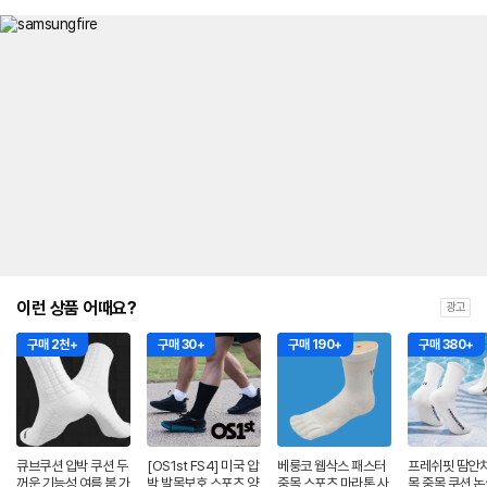
이런 상품 어때요?
광고
구매 2천+
구매 30+
구매 190+
구매 380+
큐브쿠션 압박 쿠션 두
[OS1st FS4] 미국 압
베룽코 웹삭스 패스터
프레쉬핏 땀안차
꺼운 기능성 여름 봄 가
박 발목보호 스포츠 양
중목 스포츠 마라톤 사
목 중목 쿠션 논