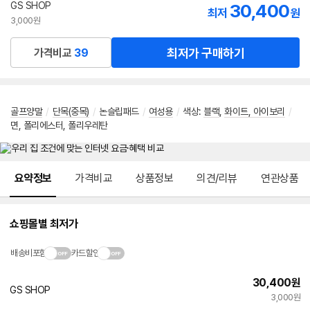
GS SHOP
30,400
최저
원
3,000원
최저가 구매하기
가격비교
39
골프양말
/
단목(중목)
/
논슬립패드
/
여성용
/
색상
:
블랙
,
화이트, 아이보리
/
면, 폴리에스터, 폴리우레탄
메뉴 네비게이션
요약정보
가격비교
상품정보
의견/리뷰
연관상품
쇼핑몰별 최저가
배송비포함
카드할인
30,400
원
GS SHOP
3,000원