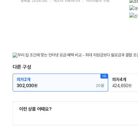
등록월: 2026.06.
제조사: 라로퍼니처
이미지출처: 쿠팡
다른 구성
1위
의자2개
의자4개
302,030
20몰
424,650
원
원
이런 상품 어때요?