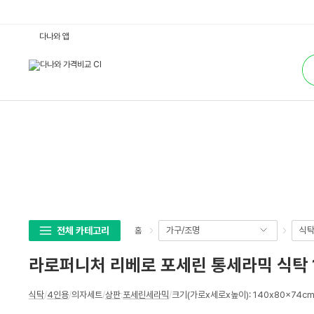
라
다나와 앱
로
퍼
통
니
합
처
검
리
색
베
로
포
세
린
통
세
라
믹
식
탁
1
4
0
0
전체 카테고리
가구/조명
식탁
홈
(의
자
2
라로퍼니처 리베로 포세린 통세라믹 식탁 1
개)
:
다
상
나
식탁
/
4인용
/
의자세트
/
상판
:
포세린세라믹
/
크기(가로x세로x높이): 140x80x74cm
세
와
가
스