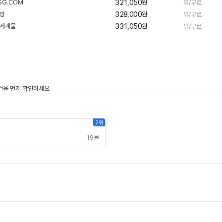
321,050
원
유/무료
버
328,000
원
유/무료
페
331,050
원
유/무료
이
2위
19몰