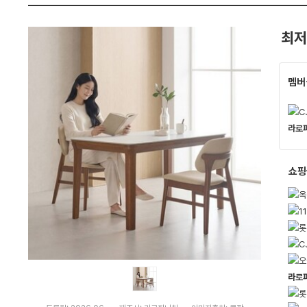
격
펙
비
교
최저
멤버
라로
쇼핑
라로