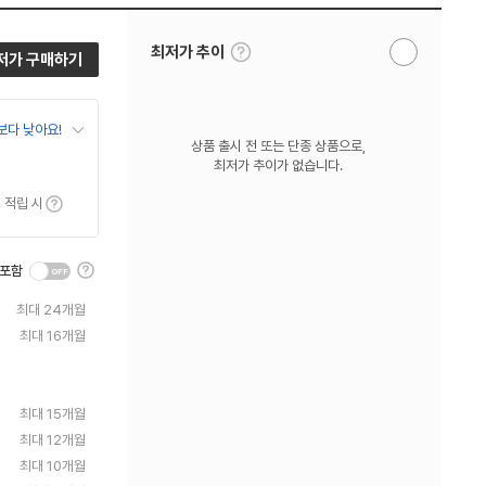
툴
최저가 추이
저가 구매하기
알
팁
림
보
받
기
기
보다 낮아요!
상품 출시 전 또는 단종 상품으로,
최저가 추이가 없습니다.
툴팁보기
 적립 시
툴
 포함
팁
보
최대 24개월
기
최대 16개월
최대 15개월
최대 12개월
최대 10개월