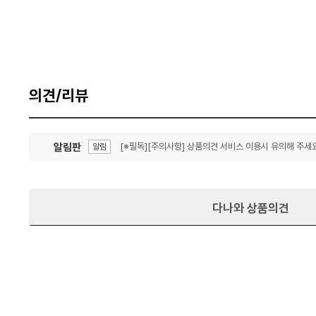
의견/리뷰
알림판
[※필독][주의사항] 상품의견 서비스 이용시 유의해 주세요
알림
잦은 오류, PC속도 잡자! PC안정화 위해 이건 꼭!
알림
다나와 상품의견