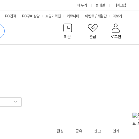
에누리
몰테일
메이크샵
서
PC견적
PC구매상담
쇼핑기획전
커뮤니티
이벤트
/
체험단
더보기
비
검
색
최근
관심
로그인
스
관심
공유
신고
인쇄