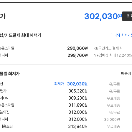
302,030
가
원
최
십/카드결제 최대 혜택가
다나와 최저가
290,060
KB국민카드 결제 시
원
퍼니처
299,760
N+멤버십 최대 12,240원
원
네
이
버
몰별 최저가
배송비
페
302,030
최저가
원
유/무료
이
305,320
원
유/무료
309,230
원
무료배송
311,890
원
무료배송
312,000
원
유/무료
312,000
퍼니처
원
35,000원
네
313,840
원
무료배송
이