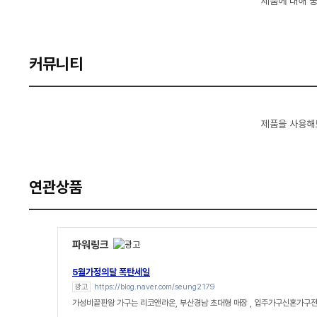
제품에 대해 
커뮤니티
제품을 사용해
연관상품
파워링크
5월가정의달 폭탄세일
광고
https://blog.naver.com/seung2179
가성비끝판왕 가구는 리코앤라온, 부산경남 초대형 매장 , 입주가구신혼가구