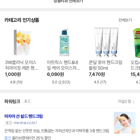
상품리뷰 전체보기
카테고리 인기상품
전체보기
3W클리닉 모이스
아트릭스 핸드&네
쿤달 퓨어 핸드크림
오킵
처라이징 레몬 핸드
일 케어 모이스처라
블랑 50ml
드크림
크림 100ml
이저 펌프형 400m
1,000
원
6,080
원
7,470
원
15,
l
4.8
(10)
5.0
(2,923)
4.5
(17)
4.
파워링크
가입신청
광고
미차이 선 쉴드 핸드크림
mechai.co.kr/
광고
끈적임 없는 산뜻한 보습, 빈틈없는 자외선차단과 미백주름 3중 핸드크림
할인
올리브영에서만 25% 할인