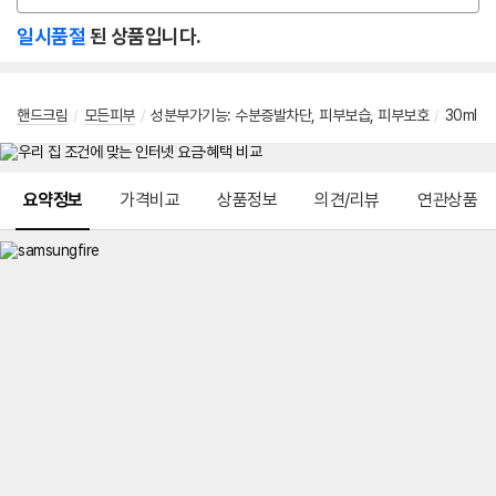
션
일시품절
된 상품입니다.
선
택
핸드크림
/
모든피부
/
성분부가기능
:
수분증발차단
,
피부보습
,
피부보호
/
30ml
메뉴 네비게이션
요약정보
가격비교
상품정보
의견/리뷰
연관상품