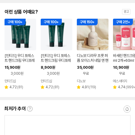
이런 상품 어때요?
광고
구매 100+
구매 100+
구매 150+
구매 2천+
[민티드] 우디 포레스
[민티드] 우디 포레스
디노보 디라무 프룻 퍼
바세린 핸드크림
트 핸드크림 우디포레
트 핸드크림 우디포레
퓸 모이스처 네일 앤 핸
ml 2개+60ml
스트, 30ml, 4개
스트, 30ml, 2개
드크림 250ml
15,900
8,900
35,000
10,900
원
원
원
원
3,000원
3,000원
무료
무료
민티드샵
민티드샵
디노보
에스세이지
네이버
네이버
네이버
네
페이
페이
페이
페
리
리
리
리
4.72
(
81
)
4.72
(
81
)
4.91
(
119
)
4.74
(
999
별
별
별
별
뷰
뷰
뷰
뷰
점
점
점
점
수
수
수
수
최저가 추이
최
알
저
림
가
받
추
는
이
중