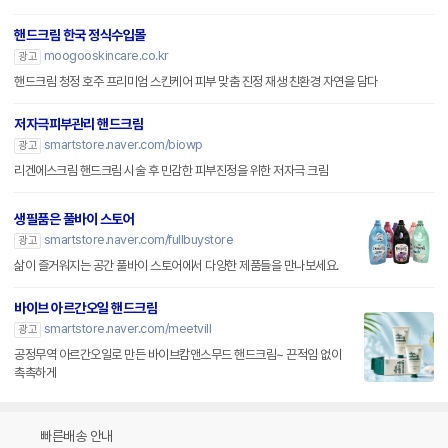
핸드크림 한국 정식수입몰
moogooskincare.co.kr
광고
핸드크림 청정 호주 프리미엄 스킨케어 피부 맞춤 진정 재생 친환경 자연을 담다
저자극피부관리 핸드크림
smartstore.naver.com/biowp
광고
리겐에스크림 핸드크림 시술 후 민감한 피부진정을 위한 저자극 크림
생필품은 풀바이 스토어
smartstore.naver.com/fullbuystore
광고
삶이 즐거워지는 공간 풀바이 스토어에서 다양한 제품들을 만나보세요.
바이브 아르간오일 핸드크림
smartstore.naver.com/meetvill
광고
공정무역 아르간오일로 만든 바이브캄앤스무드 핸드크림~ 끈적임 없이
촉촉하게
빠른배송 안내