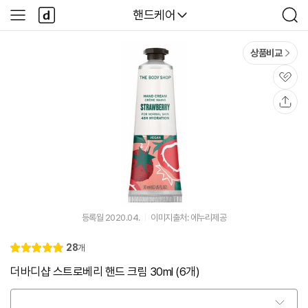
본문 바로가기
다
다나와
핸드케어
사
검
나
이
색
와
드
메
메
상품비교
인
뉴
관
심
공
유
등록월 2020.04.
이미지출처: 에누리제공
리
28
개
별
4.
뷰
점
9
더바디샵 스트로베리 핸드 크림 30ml (6개)
옵