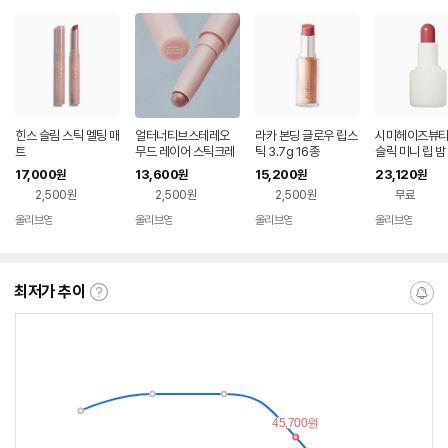
힌스 슬림 스틱 멜팅 매
얼터너티브스테레오
라카 본딩 글로우 립스
시미헤이즈뷰티
트
무드 레이어 스틱크레
틱 3.7g 16종
슬릭 미니 립 밤 
용 5종
17,000
13,600
15,200
23,120
원
원
원
원
2,500원
2,500원
2,500원
무료
올리브영
올리브영
올리브영
올리브영
네이
네이
네이
네이
버페
버페
버페
버페
이
이
이
이
최저가 추이
최
알
저
림
가
받
추
는
이
중
란?