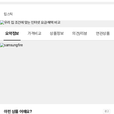
립스틱
메뉴 네비게이션
요약정보
가격비교
상품정보
의견/리뷰
연관상품
이런 상품 어때요?
광고