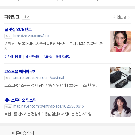
파워링크
가입신청
광고
립 맛집 3CE 틴트
brand.naver.com/3ce
광고
여름 틴트도 3CE에서! 지속력 끝판왕 픽싱틴트부터 데일리 쌩얼틴트까
지
이달의신제품
베스트셀러
N배송
라운지혜택
코스트몰 메쉬파우치
smartstore.naver.com/costmall-
광고
코스트몰은 쇼핑몰 성지! 당일발송! 알림받기 1,000원 무조건 할인!
제니스튜디오 립스틱
map.naver.com/p/entry/place/1625300615
광고
트렌드를 선도하는 정찰제 미용실 일산에서 만나는 청담스타일
빠른배송 안내