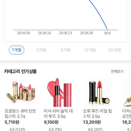
1개월
3개월
6개월
12개월
24개월
카테고리 인기상품
전체보기
프로랑스 큐빅 틴트
미샤 쉬어 슬릭 데
오휘 루즈 리얼 립
더히
립스틱 3.7g
어 루즈 3.5g
스틱 3.5g
공진
립스틱
5,710
원
9,150
원
13,200
원
18,
4.6
(1,241)
4.5
(110)
4.6
(307)
4.