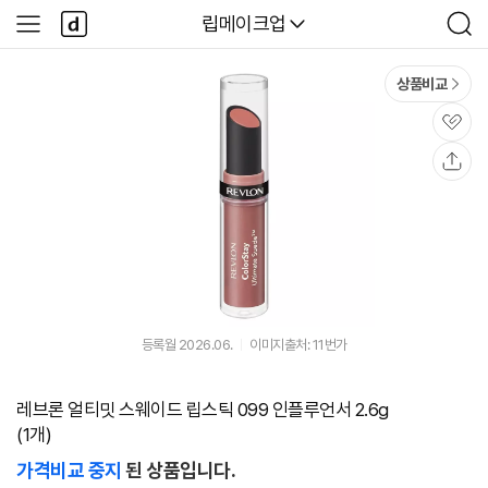
본문 바로가기
다
다나와
립메이크업
사
검
나
이
색
와
드
메
메
상품비교
인
뉴
관
심
공
유
등록월 2026.06.
이미지출처: 11번가
레브론 얼티밋 스웨이드 립스틱 099 인플루언서 2.6g
(1개)
가격비교 중지
된 상품입니다.