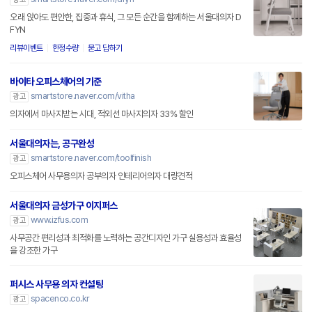
오래 앉아도 편안한, 집중과 휴식, 그 모든 순간을 함께하는 서울대의자 D
FYN
리뷰이벤트
한정수량
묻고 답하기
바이타 오피스체어의 기준
smartstore.naver.com/vitha
광고
의자에서 마사지받는 시대, 적외선 마사지의자 33% 할인
서울대의자는, 공구완성
smartstore.naver.com/toolfinish
광고
오피스체어 사무용의자 공부의자 인테리어의자 대량견적
서울대의자 금성가구 이지퍼스
www.izfus.com
광고
사무공간 편리성과 최적화를 노력하는 공간디자인 가구 실용성과 효율성
을 강조한 가구
퍼시스 사무용 의자 컨설팅
spacenco.co.kr
광고