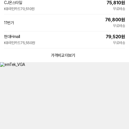
75,810
원
CJ온스타일
KB국민카드
70,510원
무료배송
76,800
원
11번가
무료배송
79,520
원
현대Hmall
KB국민카드
75,550원
무료배송
가격비교 더보기