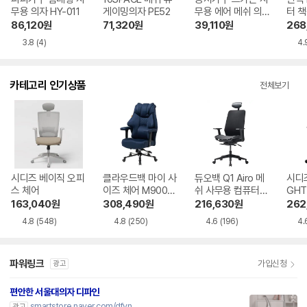
무용 의자 HY-011
게이밍의자 PE52
무용 에어 메쉬 의
터 책
자
생 공
86,120
원
71,320
원
39,110
원
268
메쉬
3.8
(4)
4.
카테고리 인기상품
전체보기
시디즈 베이직 오피
클라우드백 마이 사
듀오백 Q1 Airo 메
시디즈 
스 체어
이즈 체어 M900M
쉬 사무용 컴퓨터
GHT
Q 2.0 게이밍 의자
책상 의자
163,040
원
308,490
원
216,630
원
262
4.8
(548)
4.8
(250)
4.6
(196)
4.
파워링크
가입신청
광고
편안한 서울대의자 디파인
smartstore.naver.com/dfyn
광고