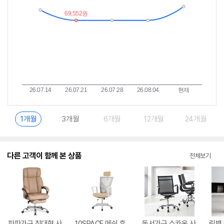
란?
1개월
3개월
6개월
12개월
24개월
다른 고객이 함께 본 상품
전체보기
파파가구 침대형 사
10SPACE 메쉬 휴
동서가구 스카온 사
린백 