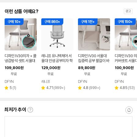
이런 상품 어때요?
광고
구매 10+
구매 860+
구매 1천+
구매 150+
디파인 IV30의자 + 쿨
레니프 유니백체어 서
디파인 IV30 서울대
디파인 IV30 의
냉감방석 셋트 서울대
울대 인생 공부의자 학
집중력 공부 팔걸이 바
커버셋트 서울대
수험생 여름 차량용 쿨
생 책상 사무용 사무실
퀴 없는 연세대 책상의
실 초등 중학생
109,800
129,000
89,800
100,900
원
원
원
원
링 벌집 메쉬 통풍
컴퓨터 화이트
자 45퓨어베이지
생 공부 팔걸이
무료
무료
무료
무료
DFYN
레니프
DFYN
DFYN
네이버
페이
리
리
리
리
5
(
1
)
4.71
(
999+
)
4.8
(
999+
)
4.85
(
53
)
별
별
별
별
뷰
뷰
뷰
뷰
점
점
점
점
수
수
수
수
최저가 추이
최
알
저
림
가
받
추
는
이
중