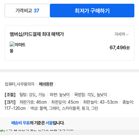
최저가 구매하기
가격비교
37
멤버십/카드결제 최대 혜택가
자세히
67,496
가
원
격
컴퓨터,사무용의자
/
메쉬등판
/
[조절]
틸팅
:
강도
,
가능
/
좌판
:
높낮이
/
목받침
:
각도
,
높낮이
/
[크기]
좌판가로
:
46cm
/
좌판깊이
:
45cm
/
좌판높이
:
43~53cm
/
총높이
:
117~126cm
/
색상: 블랙, 그레이, 스카이블루, 핑크, 그린
배송비 무료
의 기준은
서울
입니다.
메뉴 네비게이션