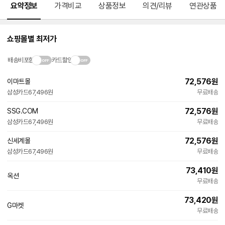
요약정보
가격비교
상품정보
의견/리뷰
연관상품
쇼핑몰별 최저가
배송비포함
카드할인
72,576
원
이마트몰
삼성카드
67,496원
무료배송
72,576
원
SSG.COM
삼성카드
67,496원
무료배송
72,576
원
신세계몰
삼성카드
67,496원
무료배송
73,410
원
옥션
무료배송
73,420
원
G마켓
무료배송