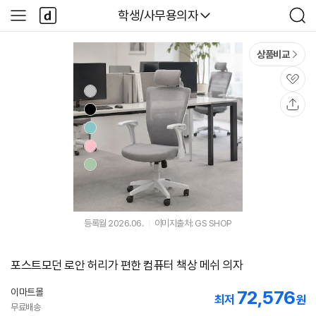
본문 바로가기
다
다나와
학생/사무용의자
사
검
나
이
색
와
드
메
메
상품비교
인
뉴
관
심
공
유
등록월 2026.06.
이미지출처: GS SHOP
포스트모던 로안 허리가 편한 컴퓨터 책상 메쉬 의자
이마트몰
72,576
최저
원
무료배송